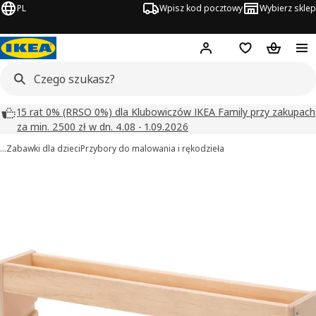
PL
Wpisz kod pocztowy
Wybierz sklep
Hej!
Zaloguj się
Lista zakupowa
Koszyk
15 rat 0% (RRSO 0%) dla Klubowiczów IKEA Family przy zakupach
za min. 2500 zł w dn. 4.08 - 1.09.2026
…
Zabawki dla dzieci
Przybory do malowania i rękodzieła
MÅLA obrazy
zdjęcia