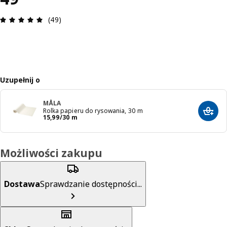
Opinia: 5 na 5 gwiazdki. Recenzje ogółem: 49
(49)
Uzupełnij o
MÅLA
Rolka papieru do rysowania, 30 m
Dodaj
Cena 15,99/30 m
15
,
99
/30 m
Możliwości zakupu
Dostawa
Sprawdzanie dostępności...