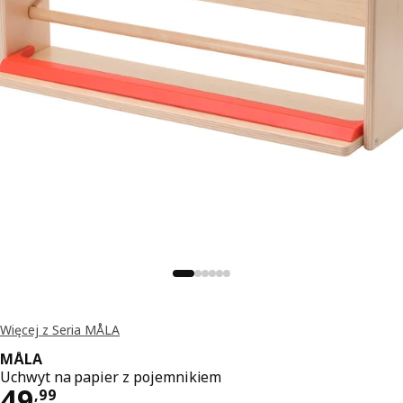
Więcej z Seria MÅLA
MÅLA
Uchwyt na papier z pojemnikiem
Cena 49,99
49
,
99