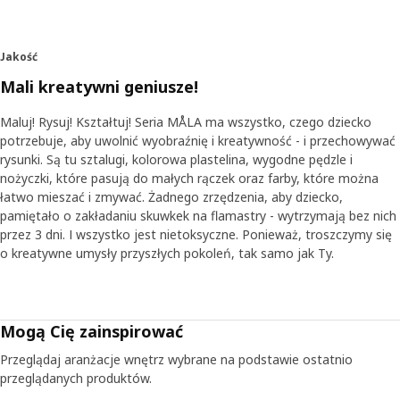
Zespół zadawał pytania grupom dzieci, które miały okazję
przetestować prototypy i przedstawić swój punkt widzenia.
Które kolory podobają im się najbardziej? Co sądzą o papierze?
Jakość
„Dzieci udzieliły zdecydowanych, ale rozsądnych odpowiedzi.
Mali kreatywni geniusze!
Zobaczyliśmy też, w jaki sposób korzystają z przyborów do
malowania i rysowania. Na przykład, kiedy masz cztery lata i
Maluj! Rysuj! Kształtuj! Seria MÅLA ma wszystko, czego dziecko
właśnie coś rysujesz, nie zawsze pamiętasz o tym, aby założyć
potrzebuje, aby uwolnić wyobraźnię i kreatywność - i przechowywać
zatyczkę na mazak. Dlatego te mazaki wytrzymają do trzech dni
rysunki. Są tu sztalugi, kolorowa plastelina, wygodne pędzle i
bez zatyczek”. Aby zapewnić wysoką jakość i odpowiednią cenę,
nożyczki, które pasują do małych rączek oraz farby, które można
prace nad rozwojem produktu potrwały trochę dłużej.
łatwo mieszać i zmywać. Żadnego zrzędzenia, aby dziecko,
„Niezwykle ważne jest to, co dzieci robią i jak to robią. Dlatego
pamiętało o zakładaniu skuwkek na flamastry - wytrzymają bez nich
rozpatrzyliśmy wszystkie uwagi zgłoszone przez dzieci i
przez 3 dni. I wszystko jest nietoksyczne. Ponieważ, troszczymy się
zaprojektowaliśmy produkty, które odpowiadają potrzebom
o kreatywne umysły przyszłych pokoleń, tak samo jak Ty.
małych artystów”.
Łatwo samemu rozpocząć pracę
Seria MÅLA jest w ofercie już od dłuższego czasu, ale wciąż się
Mogą Cię zainspirować
powiększa i zmienia, gdy tylko zidentyfikujemy nowe potrzeby
Przeglądaj aranżacje wnętrz wybrane na podstawie ostatnio
lub wpadniemy na nowe pomysły. Wszystkie elementy muszą
przeglądanych produktów.
być łatwe do natychmiastowego użycia, bo nigdy nie wiadomo,
kiedy pojawi się wena... „Dziecko nie powinno potrzebować