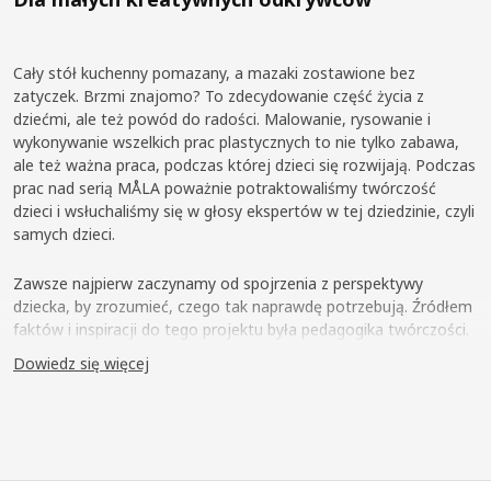
Cały stół kuchenny pomazany, a mazaki zostawione bez
zatyczek. Brzmi znajomo? To zdecydowanie część życia z
dziećmi, ale też powód do radości. Malowanie, rysowanie i
wykonywanie wszelkich prac plastycznych to nie tylko zabawa,
ale też ważna praca, podczas której dzieci się rozwijają. Podczas
prac nad serią MÅLA poważnie potraktowaliśmy twórczość
dzieci i wsłuchaliśmy się w głosy ekspertów w tej dziedzinie, czyli
samych dzieci.
Zawsze najpierw zaczynamy od spojrzenia z perspektywy
dziecka, by zrozumieć, czego tak naprawdę potrzebują. Źródłem
faktów i inspiracji do tego projektu była pedagogika twórczości.
„Zdaliśmy sobie sprawę, że kreatywność nie jest formą zabawy.
Dowiedz się więcej
Dzieci to mali badacze, którzy używają twórczości, aby
zrozumieć otaczający je świat” – mówi Ina Tidbeck Sjöblom,
która uczestniczyła w pracach nad serią MÅLA.
Dla artystów w szale tworzenia