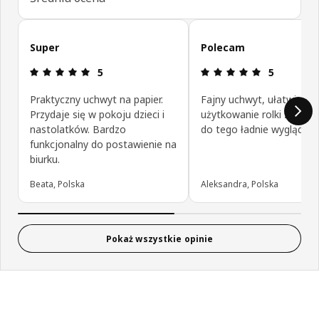
Pomiń opinie klientów
Super
Polecam
Opinia: 5 na 5 gwiazdki.
Opinia: 5 na
5
5
Praktyczny uchwyt na papier.
Fajny uchwyt, ułatwia
Przydaje się w pokoju dzieci i
użytkowanie rolki z papie
nastolatków. Bardzo
do tego ładnie wygląda.
funkcjonalny do postawienie na
biurku.
Beata, Polska
Aleksandra, Polska
Pokaż wszystkie opinie