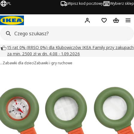
PL
Wpisz kod pocztowy
Wybierz sklep
Hej!
Zaloguj się
Lista zakupowa
Koszyk
15 rat 0% (RRSO 0%) dla Klubowiczów IKEA Family przy zakupach
za min. 2500 zł w dn. 4.08 - 1.09.2026
…
Zabawki dla dzieci
Zabawki i gry ruchowe
 MAJBAGGE obrazy
zdjęcia