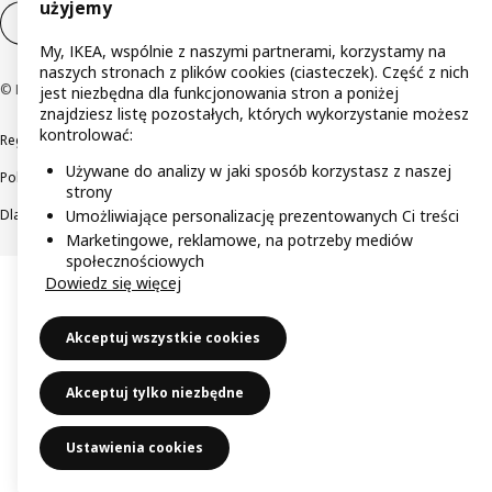
użyjemy
Ustawienia plików cookie
PL
My, IKEA, wspólnie z naszymi partnerami, korzystamy na
naszych stronach z plików cookies (ciasteczek). Część z nich
© Inter IKEA Systems B.V 1999-2026
jest niezbędna dla funkcjonowania stron a poniżej
znajdziesz listę pozostałych, których wykorzystanie możesz
kontrolować:
Regulaminy
Polityka prywatności
Wycofane produkty
Używane do analizy w jaki sposób korzystasz z naszej
Polityka odpowiedzialnego ujawniania informacji
strony
Umożliwiające personalizację prezentowanych Ci treści
Dla akcjonariuszy IKEA Distribution
Marketingowe, reklamowe, na potrzeby mediów
społecznościowych
Dowiedz się więcej
Akceptuj wszystkie cookies
Akceptuj tylko niezbędne
Ustawienia cookies