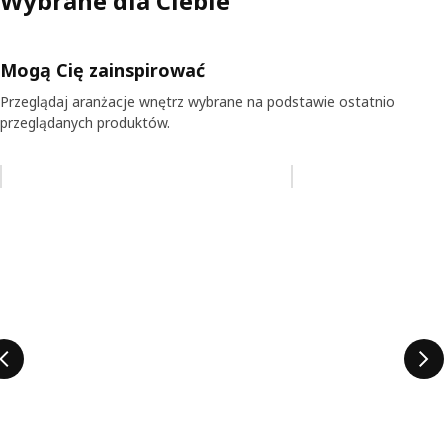
Wybrane dla Ciebie
Mogą Cię zainspirować
Przeglądaj aranżacje wnętrz wybrane na podstawie ostatnio
przeglądanych produktów.
Pomiń aukcję na liście