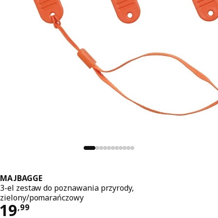
MAJBAGGE
3-el zestaw do poznawania przyrody,
zielony/pomarańczowy
Cena 19,99
19
,
99