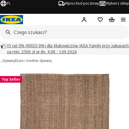
PL
Wpisz kod pocztowy
Wybierz sklep
Hej!
Zaloguj się
Lista zakupowa
Koszyk
15 rat 0% (RRSO 0%) dla Klubowiczów IKEA Family przy zakupach
za min. 2500 zł w dn. 4.08 - 1.09.2026
…
Dywany
Duże i średnie dywany
LOHALS obrazy
zdjęcia
Top Seller