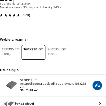
Poprzednia cena: 349,-
Najniższa cena z 30 dni przed obniżką: 349,-
Opinia: 4.8 na 5 gwiazdki. Recenzje ogółem: 120
(120)
Wybierz rozmiar
133x195 cm
160x230 cm
200x300 cm
100,-
100,-
−
100
,
-
+
100
,
-
Uzupełnij o
STOPP FILT
Antypoślizgowa podkładka pod dywan, 165x235
Dodaj
cm
Cena 30,-/3.88 m²
30
,
-
/3.88 m²
Pokaż więcej