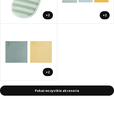
+2
+2
+2
Pokaż wszystkie akcesoria