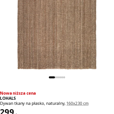
Nowa niższa cena
LOHALS
Dywan tkany na płasko, naturalny,
160x230 cm
Cena 299,-
299
,
-