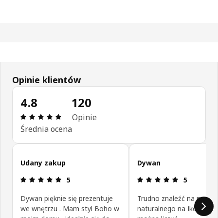
Opinie klientów
4.8
120
Opinia: 4.8 na 5 gwiazdki. Recenzje ogółem: 120
Opinie
Średnia ocena
Pomiń opinie klientów
Udany zakup
Dywan
Opinia: 5 na 5 gwiazdki.
Opinia: 5 na
5
5
Dywan pięknie się prezentuje
Trudno znaleźć na rynku 
we wnętrzu . Mam styl Boho w
naturalnego na Ikea zaw