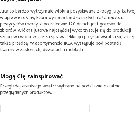
Juta to bardzo wytrzymałe włókna pozyskiwane z łodyg juty. Łatwej
w uprawie rośliny, która wymaga bardzo małych ilości nawozu,
pestycydów i wody, a po zaledwie 120 dniach jest gotowa do
zbiorów. Włókna jutowe najczęściej wykorzystuje się do produkcji
sznurów i worków, ale za sprawą lekkiego połysku wyrabia się z niej
także przędzę. W asortymencie IKEA występuje pod postacią
tkaniny w zasłonach, dywanach i meblach.
Mogą Cię zainspirować
Przeglądaj aranżacje wnętrz wybrane na podstawie ostatnio
przeglądanych produktów.
Pomiń aukcję na liście