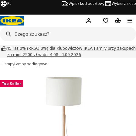
PL
Wpisz kod pocztowy
Wybierz sklep
Hej!
Zaloguj się
Lista zakupowa
Koszyk
15 rat 0% (RRSO 0%) dla Klubowiczów IKEA Family przy zakupach
za min. 2500 zł w dn. 4.08 - 1.09.2026
…
Lampy
Lampy podłogowe
LAUTERS obrazy
zdjęcia
Top Seller