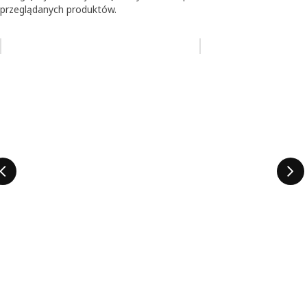
przeglądanych produktów.
Pomiń aukcję na liście