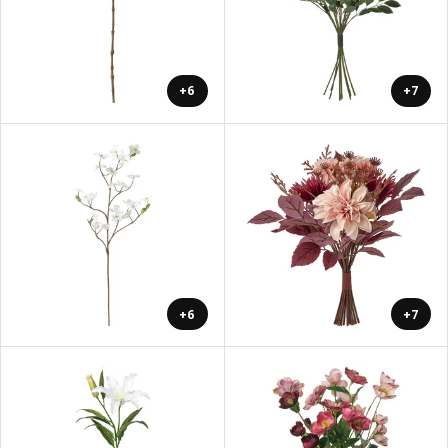
+6
+7
+6
+7