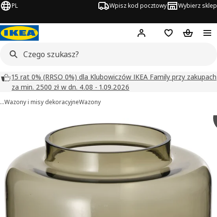
PL
Wpisz kod pocztowy
Wybierz sklep
Hej!
Zaloguj się
Lista zakupowa
Koszyk
15 rat 0% (RRSO 0%) dla Klubowiczów IKEA Family przy zakupach
za min. 2500 zł w dn. 4.08 - 1.09.2026
…
Wazony i misy dekoracyjne
Wazony
KONSTFULL obrazy
zdjęcia