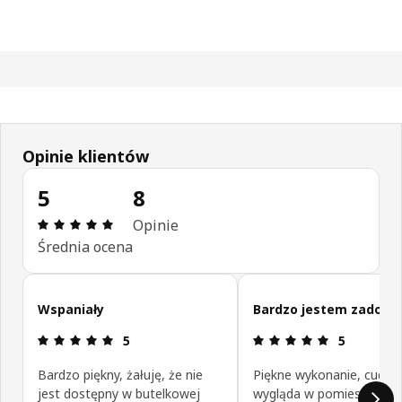
Opinie klientów
5
8
Opinia: 5 na 5 gwiazdki. Recenzje ogółem: 8
Opinie
Średnia ocena
Pomiń opinie klientów
Wspaniały
Bardzo jestem zadowo
Opinia: 5 na 5 gwiazdki.
Opinia: 5 na
5
5
Bardzo piękny, żałuję, że nie
Piękne wykonanie, cudow
jest dostępny w butelkowej
wygląda w pomieszczeniu