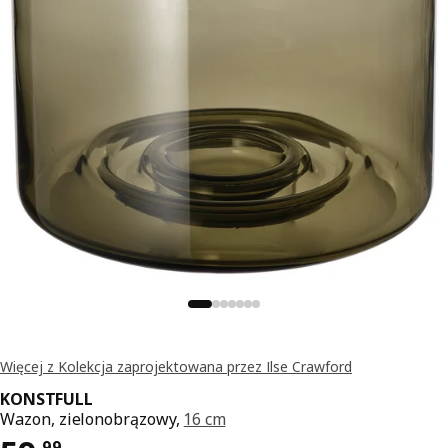
Więcej z Kolekcja zaprojektowana przez Ilse Crawford
KONSTFULL
Wazon, zielonobrązowy,
16 cm
,
99