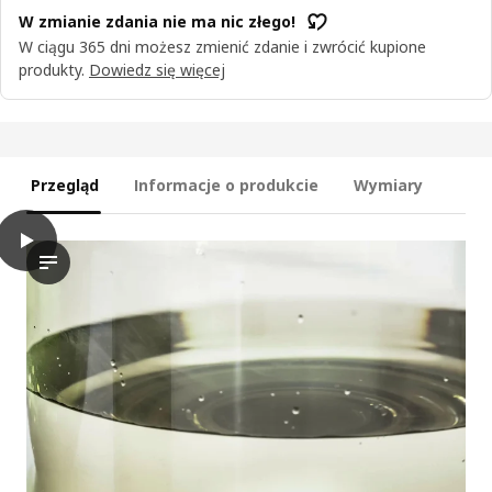
W zmianie zdania nie ma nic złego!
W ciągu 365 dni możesz zmienić zdanie i zwrócić kupione
produkty.
Dowiedz się więcej
Przegląd
Informacje o produkcie
Wymiary
play
KONSTFULL Wazon, zielonobrązowy, 16 cm
Film przedstawia demonstrację wazonu KONSTFULL, prezentując 