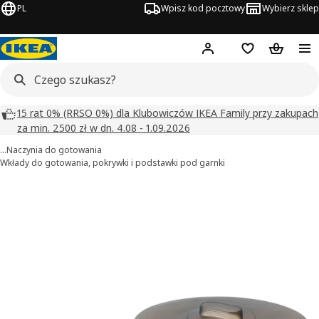
PL
Wpisz kod pocztowy
Wybierz sklep
Hej!
Zaloguj się
Lista zakupowa
Koszyk
15 rat 0% (RRSO 0%) dla Klubowiczów IKEA Family przy zakupach
za min. 2500 zł w dn. 4.08 - 1.09.2026
…
Naczynia do gotowania
Wkłady do gotowania, pokrywki i podstawki pod garnki
KLOCKREN obrazy
zdjęcia