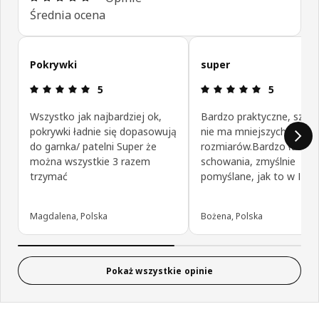
Średnia ocena
Pomiń opinie klientów
Pokrywki
super
Opinia: 5 na 5 gwiazdki.
Opinia: 5 na
5
5
Wszystko jak najbardziej ok,
Bardzo praktyczne, szkod
pokrywki ładnie się dopasowują
nie ma mniejszych
do garnka/ patelni Super że
rozmiarów.Bardzo łatwe
można wszystkie 3 razem
schowania, zmyślnie
trzymać
pomyślane, jak to w IKEI.
Magdalena, Polska
Bożena, Polska
Pokaż wszystkie opinie