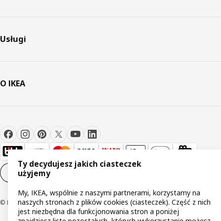
Usługi
O IKEA
Ty decydujesz jakich ciasteczek
Ustawienia plików cookie
PL
użyjemy
My, IKEA, wspólnie z naszymi partnerami, korzystamy na
naszych stronach z plików cookies (ciasteczek). Część z nich
© Inter IKEA Systems B.V 1999-2026
jest niezbędna dla funkcjonowania stron a poniżej
znajdziesz listę pozostałych, których wykorzystanie możesz