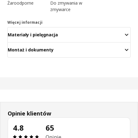
Żaroodporne
Do zmywania w
zmywarce
Więcej informacji
Materiały i pielęgnacja
Montaż i dokumenty
Opinie klientów
4.8
65
Opinia: 4.8 na 5 gwiazdki. Recenzje ogółem: 65
Opinie