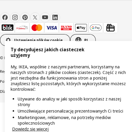
Ustawienia plików cookie
PL
Ty decydujesz jakich ciasteczek
użyjemy
© Inter IKEA Systems B.V 1999-2026
My, IKEA, wspólnie z naszymi partnerami, korzystamy na
Regulaminy
Polityka prywatności
Wycofane produkty
naszych stronach z plików cookies (ciasteczek). Część z nich
jest niezbędna dla funkcjonowania stron a poniżej
Polityka odpowiedzialnego ujawniania informacji
znajdziesz listę pozostałych, których wykorzystanie możesz
kontrolować:
Dla akcjonariuszy IKEA Distribution
Używane do analizy w jaki sposób korzystasz z naszej
strony
Umożliwiające personalizację prezentowanych Ci treści
Marketingowe, reklamowe, na potrzeby mediów
społecznościowych
Dowiedz się więcej