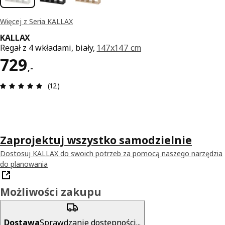
Więcej z Seria KALLAX
KALLAX
Regał z 4 wkładami, biały,
147x147 cm
Cena 729,-
729
,
-
Opinia: 5 na 5 gwiazdki. Recenzje ogółem: 12
(12)
Zaprojektuj wszystko samodzielnie
Dostosuj KALLAX do swoich potrzeb za pomocą naszego narzędzia
do planowania
Możliwości zakupu
Dostawa
Sprawdzanie dostępności...