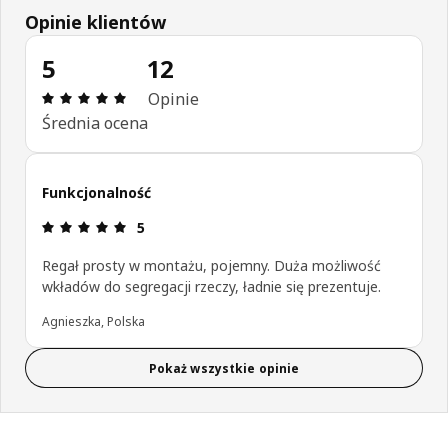
Opinie klientów
5
12
Opinia: 5 na 5 gwiazdki. Recenzje ogółem: 12
Opinie
Średnia ocena
Funkcjonalność
Opinia: 5 na 5 gwiazdki.
5
Regał prosty w montażu, pojemny. Duża możliwość
wkładów do segregacji rzeczy, ładnie się prezentuje.
Agnieszka, Polska
Pokaż wszystkie opinie