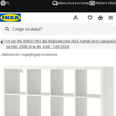
PL
Wpisz kod pocztowy
Wybierz sklep
Hej!
Zaloguj się
Lista zakupowa
Koszyk
15 rat 0% (RRSO 0%) dla Klubowiczów IKEA Family przy zakupach
za min. 2500 zł w dn. 4.08 - 1.09.2026
…
Biblioteczki i regały
Regały modułowe
KALLAX obrazy
zdjęcia