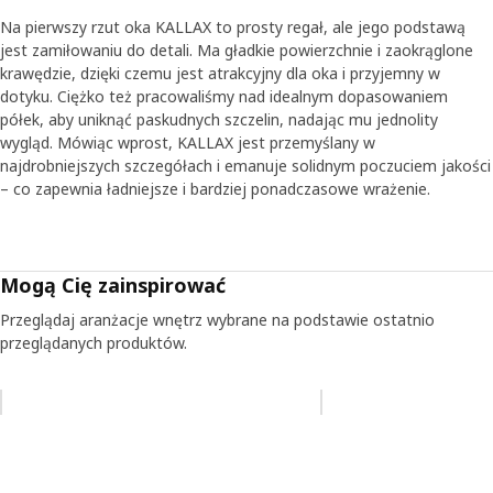
Na pierwszy rzut oka KALLAX to prosty regał, ale jego podstawą
jest zamiłowaniu do detali. Ma gładkie powierzchnie i zaokrąglone
krawędzie, dzięki czemu jest atrakcyjny dla oka i przyjemny w
dotyku. Ciężko też pracowaliśmy nad idealnym dopasowaniem
półek, aby uniknąć paskudnych szczelin, nadając mu jednolity
wygląd. Mówiąc wprost, KALLAX jest przemyślany w
najdrobniejszych szczegółach i emanuje solidnym poczuciem jakości
– co zapewnia ładniejsze i bardziej ponadczasowe wrażenie.
Mogą Cię zainspirować
Przeglądaj aranżacje wnętrz wybrane na podstawie ostatnio
przeglądanych produktów.
Pomiń aukcję na liście