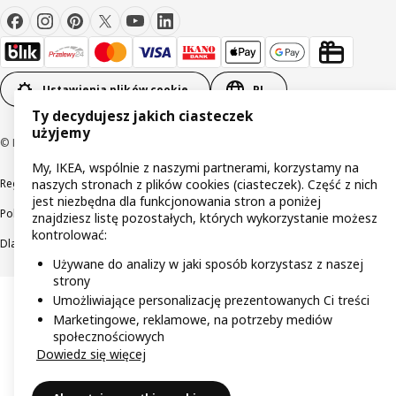
Ustawienia plików cookie
PL
Ty decydujesz jakich ciasteczek
użyjemy
© Inter IKEA Systems B.V 1999-2026
My, IKEA, wspólnie z naszymi partnerami, korzystamy na
Regulaminy
Polityka prywatności
Wycofane produkty
naszych stronach z plików cookies (ciasteczek). Część z nich
jest niezbędna dla funkcjonowania stron a poniżej
Polityka odpowiedzialnego ujawniania informacji
znajdziesz listę pozostałych, których wykorzystanie możesz
kontrolować:
Dla akcjonariuszy IKEA Distribution
Używane do analizy w jaki sposób korzystasz z naszej
strony
Umożliwiające personalizację prezentowanych Ci treści
Marketingowe, reklamowe, na potrzeby mediów
społecznościowych
Dowiedz się więcej