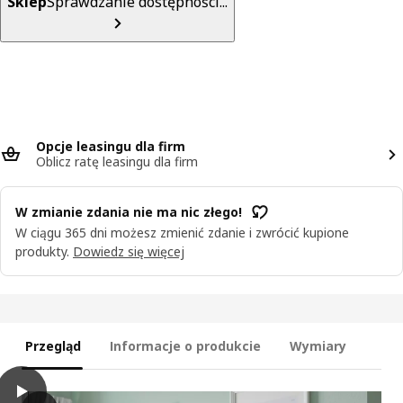
Sklep
Sprawdzanie dostępności...
Opcje leasingu dla firm
Oblicz ratę leasingu dla firm
W zmianie zdania nie ma nic złego!
W ciągu 365 dni możesz zmienić zdanie i zwrócić kupione
produkty.
Dowiedz się więcej
Przegląd
Informacje o produkcie
Wymiary
play
HAUGA Witryna, szary, 105x116 cm