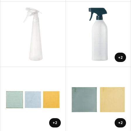
+2
+2
+2