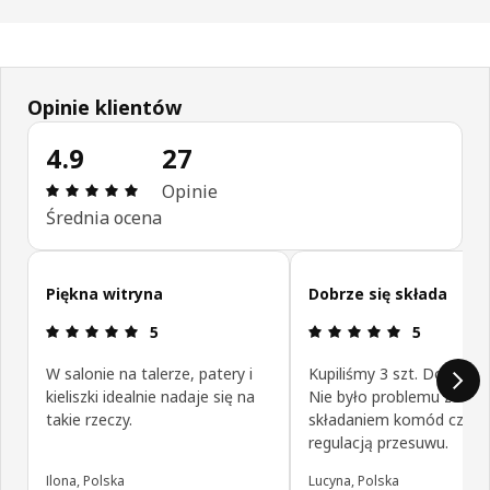
Opinie klientów
4.9
27
Opinia: 4.9 na 5 gwiazdki. Recenzje ogółem: 27
Opinie
Średnia ocena
Pomiń opinie klientów
Piękna witryna
Dobrze się składa
Opinia: 5 na 5 gwiazdki.
Opinia: 5 na
5
5
W salonie na talerze, patery i
Kupiliśmy 3 szt. Dobra ja
kieliszki idealnie nadaje się na
Nie było problemu ze
takie rzeczy.
składaniem komód czy
regulacją przesuwu.
Ilona, Polska
Lucyna, Polska