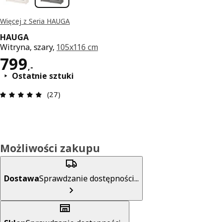
Więcej z Seria HAUGA
HAUGA
Witryna, szary,
105x116 cm
Cena 799,-
799
,
-
Ostatnie sztuki
Opinia: 4.9 na 5 gwiazdki. Recenzje ogółem: 27
(27)
Możliwości zakupu
Dostawa
Sprawdzanie dostępności...