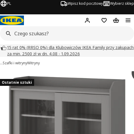
PL
Wpisz kod pocztowy
Wybierz sklep
Hej!
Zaloguj się
Lista zakupowa
Koszyk
15 rat 0% (RRSO 0%) dla Klubowiczów IKEA Family przy zakupach
za min. 2500 zł w dn. 4.08 - 1.09.2026
…
Szafki i witryny
Witryny
HAUGA obrazy
zdjęcia
Ostatnie sztuki