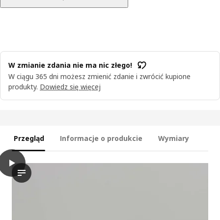
W zmianie zdania nie ma nic złego!
W ciągu 365 dni możesz zmienić zdanie i zwrócić kupione
produkty.
Dowiedz się więcej
Przegląd
Informacje o produkcie
Wymiary
play
HÅLLBAR Kosz z pokrywką, jasnoszary, 10 l
Film przedstawia demonstrację kosza HÅLLBAR z pokrywą, podkr