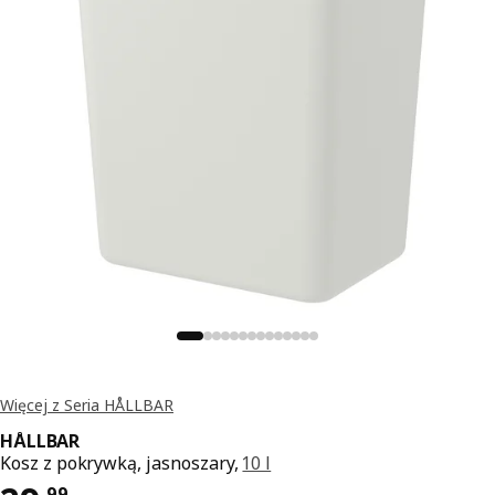
Więcej z Seria HÅLLBAR
HÅLLBAR
Kosz z pokrywką, jasnoszary,
10 l
,
99