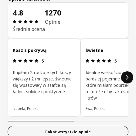
4.8
1270
Opinia: 4.8 na 5 gwiazdki. Recenzje ogółem: 1270
Opinie
Średnia ocena
Pomiń opinie klientów
Kosz z pokrywą
Świetne
Opinia: 5 na 5 gwiazdki.
Opinia: 5 na
5
5
Kupiłam 2 rodzaje tych koszy
Idealne wielkościowe, du
większy i 2 mniejsze, świetnie
bardziej pojemne niż okr
się wpasowały w szafce są
które miałam poprzednio
ładne, solidne i praktyczne
mimo że niby taka sama i
litrów.
Izabela, Polska
Ewa, Polska
Pokaż wszystkie opinie