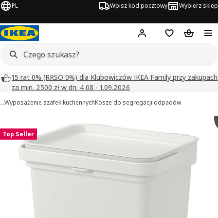
PL
Wpisz kod pocztowy
Wybierz sklep
Hej!
Zaloguj się
Lista zakupowa
Koszyk
15 rat 0% (RRSO 0%) dla Klubowiczów IKEA Family przy zakupach
za min. 2500 zł w dn. 4.08 - 1.09.2026
…
Wyposażenie szafek kuchennych
Kosze do segregacji odpadów
 HÅLLBAR obrazy
zdjęcia
Top Seller