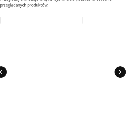
przeglądanych produktów.
Pomiń aukcję na liście