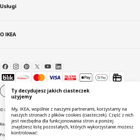
Usługi
O IKEA
Ty decydujesz jakich ciasteczek
Ustawienia plików cookie
PL
użyjemy
My, IKEA, wspólnie z naszymi partnerami, korzystamy na
© Inter IKEA Systems B.V 1999-2026
naszych stronach z plików cookies (ciasteczek). Część z nich
jest niezbędna dla funkcjonowania stron a poniżej
Regulaminy
Polityka prywatności
Wycofane produkty
znajdziesz listę pozostałych, których wykorzystanie możesz
kontrolować:
Polityka odpowiedzialnego ujawniania informacji