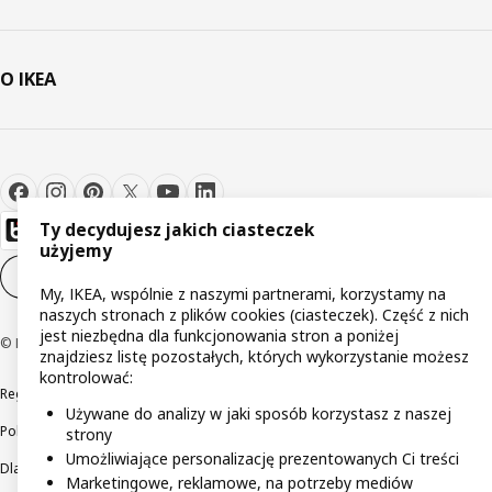
O IKEA
Ty decydujesz jakich ciasteczek
użyjemy
Ustawienia plików cookie
PL
My, IKEA, wspólnie z naszymi partnerami, korzystamy na
naszych stronach z plików cookies (ciasteczek). Część z nich
jest niezbędna dla funkcjonowania stron a poniżej
© Inter IKEA Systems B.V 1999-2026
znajdziesz listę pozostałych, których wykorzystanie możesz
kontrolować:
Regulaminy
Polityka prywatności
Wycofane produkty
Używane do analizy w jaki sposób korzystasz z naszej
Polityka odpowiedzialnego ujawniania informacji
strony
Umożliwiające personalizację prezentowanych Ci treści
Dla akcjonariuszy IKEA Distribution
Marketingowe, reklamowe, na potrzeby mediów