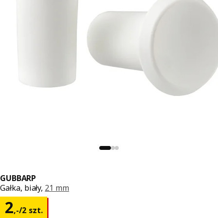
GUBBARP
Gałka, biały,
21 mm
Cena 2,-/2 szt.
2
,
-
/2 szt.