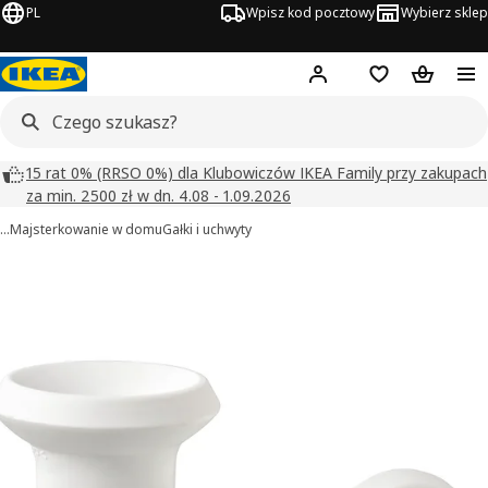
PL
Wpisz kod pocztowy
Wybierz sklep
Hej!
Zaloguj się
Lista zakupowa
Koszyk
15 rat 0% (RRSO 0%) dla Klubowiczów IKEA Family przy zakupach
za min. 2500 zł w dn. 4.08 - 1.09.2026
…
Majsterkowanie w domu
Gałki i uchwyty
GUBBARP obrazy
zdjęcia