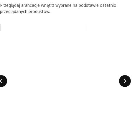
Przeglądaj aranżacje wnętrz wybrane na podstawie ostatnio
przeglądanych produktów.
Pomiń aukcję na liście