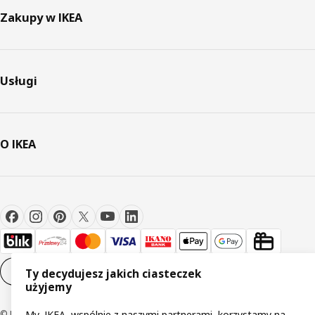
Zakupy w IKEA
Usługi
O IKEA
Ustawienia plików cookie
PL
Ty decydujesz jakich ciasteczek
użyjemy
© Inter IKEA Systems B.V 1999-2026
My, IKEA, wspólnie z naszymi partnerami, korzystamy na