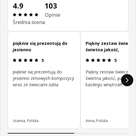
4.9
103
Opinia: 4.9 na 5 gwiazdki. Recenzje ogółem: 103
Opinie
Średnia ocena
Pomiń opinie klientów
pięknie się prezentują do
Piękny zestaw świeczn
jesienno
świetna jakość,
Opinia: 5 na 5 gwiazdki.
Opinia: 5 na
5
5
pięknie się prezentują do
Piękny zestaw świecznik
jesienno zimowych kompozycji
świetna jakość, pasuje d
wraz ze świecami Jubla
każdego wnętrza!!!
Joanna, Polska
Anna, Polska