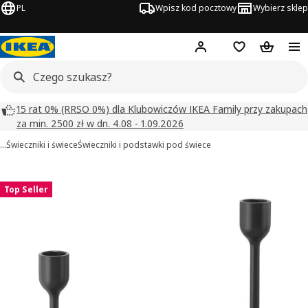
PL
Wpisz kod pocztowy
Wybierz sklep
Hej!
Zaloguj się
Lista zakupowa
Koszyk
15 rat 0% (RRSO 0%) dla Klubowiczów IKEA Family przy zakupach
za min. 2500 zł w dn. 4.08 - 1.09.2026
…
Świeczniki i świece
Świeczniki i podstawki pod świece
FULLTALIG obrazy
zdjęcia
Top Seller