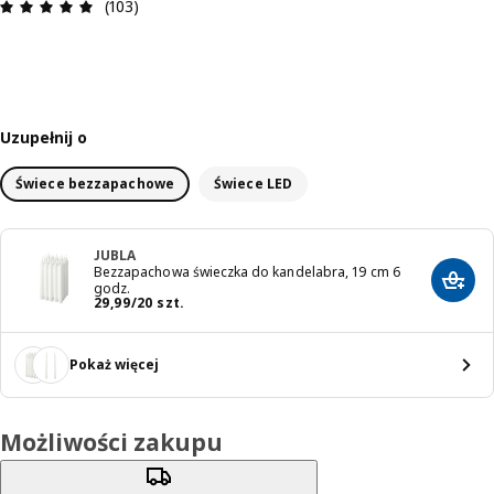
Opinia: 4.9 na 5 gwiazdki. Recenzje ogółem: 103
(103)
Uzupełnij o
Świece bezzapachowe
Świece LED
JUBLA
Bezzapachowa świeczka do kandelabra, 19 cm 6
Dodaj
godz.
Cena 29,99/20 szt.
29
,
99
/20 szt.
Pokaż więcej
Możliwości zakupu