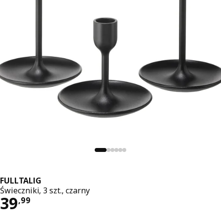
FULLTALIG
Świeczniki, 3 szt., czarny
Cena 39,99
39
,
99