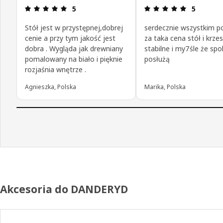
Opinia: 5 na 5 gwiazdki.
Opinia: 5 n
5
5
Stół jest w przystępnej,dobrej
serdecznie wszystkim p
cenie a przy tym jakość jest
za taka cena stół i krzes
dobra . Wygląda jak drewniany
stabilne i my7śle że spo
pomalowany na biało i pięknie
posłużą
rozjaśnia wnętrze .
Agnieszka, Polska
Marika, Polska
Akcesoria do DANDERYD