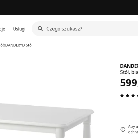
cje
Usługi
sób
DANDERYD
Stół
DANDE
Stół, bi
Cen
599
Aby u
ochra