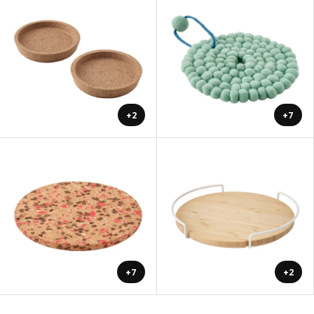
+2
+7
+7
+2