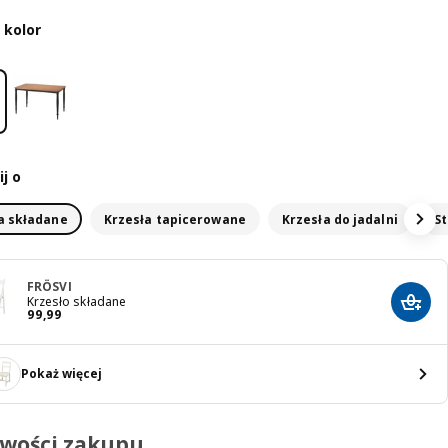
 kolor
j o
a składane
Krzesła tapicerowane
Krzesła do jadalni
St
FRÖSVI
Krzesło składane
Dodaj
Cena 99,99
99
,
99
Pokaż więcej
iwości zakupu