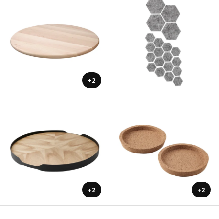
+2
+2
+2