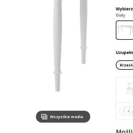
Wybierz
Biały
Uzupełni
Krzesł
Wszystkie media
Możl