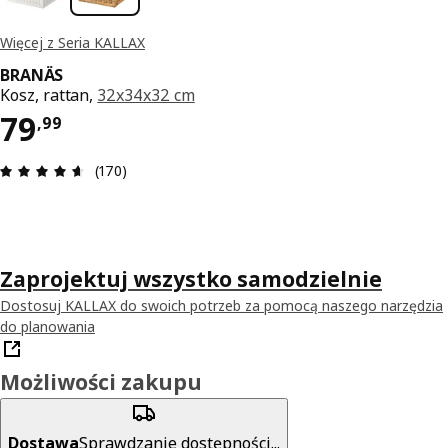
Więcej z Seria KALLAX
BRANÄS
Kosz, rattan,
32x34x32 cm
Cena 79,99
79
,
99
Opinia: 4.6 na 5 gwiazdki. Recenzje ogółem: 170
(170)
Zaprojektuj wszystko samodzielnie
Dostosuj KALLAX do swoich potrzeb za pomocą naszego narzędzia
do planowania
Możliwości zakupu
Dostawa
Sprawdzanie dostępności...