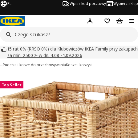
PL
Wpisz kod pocztowy
Wybierz sklep
Hej!
Zaloguj się
Lista zakupowa
Koszyk
15 rat 0% (RRSO 0%) dla Klubowiczów IKEA Family przy zakupach
za min. 2500 zł w dn. 4.08 - 1.09.2026
…
Pudełka i kosze do przechowywania
Kosze i koszyki
BRANÄS obrazy
zdjęcia
Top Seller