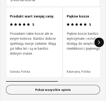
Pomiń opinie klientów
Produkt wart swojej ceny.
Piękne kosze
Opinia: 5 na 5 gwiazdki.
Opinia: 5 na
5
5
Posiadam takie kosze ale w
Piękne kosze bardzo
innym kolorze. Bardzo dobrze
wytrzymałe i estetyczne
spełniają swoje zadanie. Mają
dodają do wnętrza wiele
już kilka lat i są w bardzo
miekkksoci i pięknego sty
dobrym stanie.
Danuta, Polska
Katarzyna, Polska
Pokaż wszystkie opinie