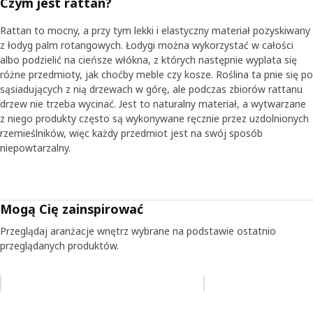
Czym jest rattan?
Rattan to mocny, a przy tym lekki i elastyczny materiał pozyskiwany
z łodyg palm rotangowych. Łodygi można wykorzystać w całości
albo podzielić na cieńsze włókna, z których następnie wyplata się
różne przedmioty, jak choćby meble czy kosze. Roślina ta pnie się po
sąsiadujących z nią drzewach w górę, ale podczas zbiorów rattanu
drzew nie trzeba wycinać. Jest to naturalny materiał, a wytwarzane
z niego produkty często są wykonywane ręcznie przez uzdolnionych
rzemieślników, więc każdy przedmiot jest na swój sposób
niepowtarzalny.
Mogą Cię zainspirować
Przeglądaj aranżacje wnętrz wybrane na podstawie ostatnio
przeglądanych produktów.
Pomiń aukcję na liście