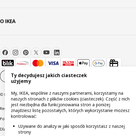
O IKEA
Ty decydujesz jakich ciasteczek
Ustawienia plików cookie
PL
użyjemy
My, IKEA, wspólnie z naszymi partnerami, korzystamy na
© Inter IKEA Systems B.V 1999-2026
naszych stronach z plików cookies (ciasteczek). Część z nich
jest niezbędna dla funkcjonowania stron a poniżej
Regulaminy
Polityka prywatności
Wycofane produkty
znajdziesz listę pozostałych, których wykorzystanie możesz
kontrolować:
Polityka odpowiedzialnego ujawniania informacji
Używane do analizy w jaki sposób korzystasz z naszej
Dla akcjonariuszy IKEA Distribution
strony