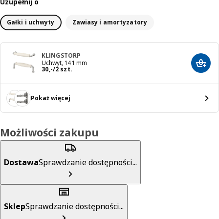
Uzupełnij o
Gałki i uchwyty
Zawiasy i amortyzatory
KLINGSTORP
Uchwyt, 141 mm
Dodaj
Cena 30,-/2 szt.
30
,
-
/2 szt.
Pokaż więcej
Możliwości zakupu
Dostawa
Sprawdzanie dostępności...
Sklep
Sprawdzanie dostępności...