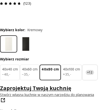
Opinia: 4.7 na 5 gwiazdki. Recenzje ogółem: 123
(123)
Wybierz kolor
:
Kremowy
Wybierz rozmiar
40x40 cm
40x60 cm
40x80 cm
40x100 cm
+12
40,-
35,-
35,-
−
40
,
-
−
35
,
-
+
35
,
-
Zaprojektuj Twoją kuchnię
Stwórz własną kuchnię w naszym narzędziu do planowania