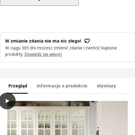
W zmianie zdania nie ma nic złego!
W ciągu 365 dni możesz zmienić zdanie i zwrócić kupione
produkty.
Dowiedz się więcej
Przegląd
Informacje o produkcie
Wymiary
play
BODBYN Drzwi, kremowy, 40x80 cm