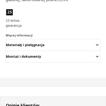
Cechy produktu
25
25-letnia
gwarancja
Więcej informacji
Materiały i pielęgnacja
Montaż i dokumenty
Opinie klientów