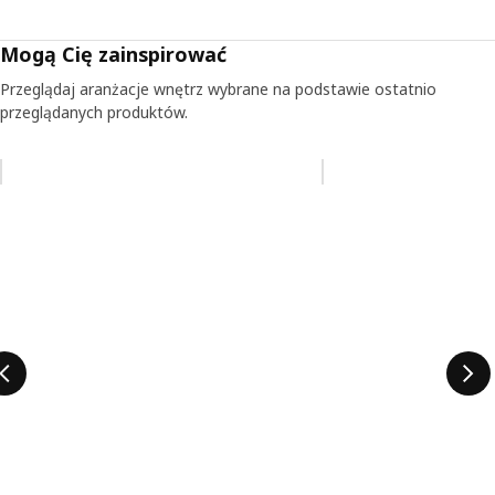
Mogą Cię zainspirować
Przeglądaj aranżacje wnętrz wybrane na podstawie ostatnio
przeglądanych produktów.
Pomiń aukcję na liście