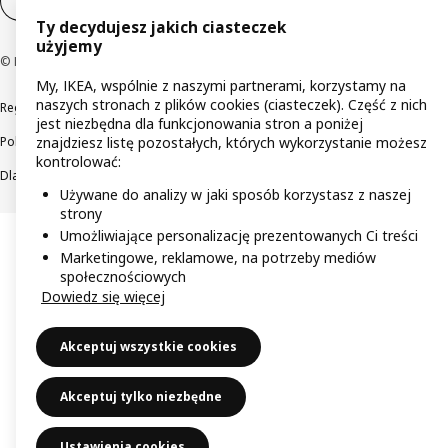
Ustawienia plików cookie
PL
Ty decydujesz jakich ciasteczek
użyjemy
© Inter IKEA Systems B.V 1999-2026
My, IKEA, wspólnie z naszymi partnerami, korzystamy na
naszych stronach z plików cookies (ciasteczek). Część z nich
Regulaminy
Polityka prywatności
Wycofane produkty
jest niezbędna dla funkcjonowania stron a poniżej
Polityka odpowiedzialnego ujawniania informacji
znajdziesz listę pozostałych, których wykorzystanie możesz
kontrolować:
Dla akcjonariuszy IKEA Distribution
Używane do analizy w jaki sposób korzystasz z naszej
strony
Umożliwiające personalizację prezentowanych Ci treści
Marketingowe, reklamowe, na potrzeby mediów
społecznościowych
Dowiedz się więcej
Akceptuj wszystkie cookies
Akceptuj tylko niezbędne
Ustawienia cookies