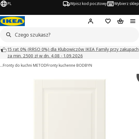
PL
Wpisz kod pocztowy
Wybierz sklep
Hej!
Zaloguj się
Lista zakupowa
Koszyk
15 rat 0% (RRSO 0%) dla Klubowiczów IKEA Family przy zakupach
za min. 2500 zł w dn. 4.08 - 1.09.2026
…
Fronty do kuchni METOD
Fronty kuchenne BODBYN
BODBYN obrazy
zdjęcia