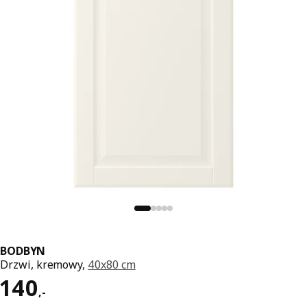
BODBYN
Drzwi, kremowy,
40x80 cm
Cena 140,-
140
,
-