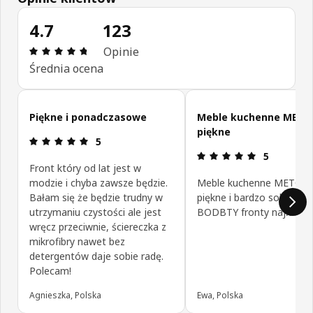
4.7
123
Opinia: 4.7 na 5 gwiazdki. Recenzje ogółem: 123
Opinie
Średnia ocena
Pomiń opinie klientów
Piękne i ponadczasowe
Meble kuchenne METO
piękne
Opinia: 5 na 5 gwiazdki.
5
Opinia: 5 na
5
Front który od lat jest w
modzie i chyba zawsze będzie.
Meble kuchenne METOD 
Bałam się że będzie trudny w
piękne i bardzo solidne.
utrzymaniu czystości ale jest
BODBTY fronty najładnie
wręcz przeciwnie, ściereczka z
mikrofibry nawet bez
detergentów daje sobie radę.
Polecam!
Agnieszka, Polska
Ewa, Polska