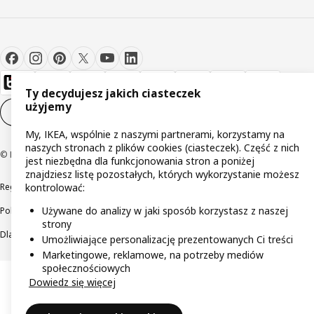
Ty decydujesz jakich ciasteczek
użyjemy
Ustawienia plików cookie
PL
My, IKEA, wspólnie z naszymi partnerami, korzystamy na
naszych stronach z plików cookies (ciasteczek). Część z nich
© Inter IKEA Systems B.V 1999-2026
jest niezbędna dla funkcjonowania stron a poniżej
znajdziesz listę pozostałych, których wykorzystanie możesz
Regulaminy
Polityka prywatności
Wycofane produkty
kontrolować:
Używane do analizy w jaki sposób korzystasz z naszej
Polityka odpowiedzialnego ujawniania informacji
strony
Dla akcjonariuszy IKEA Distribution
Umożliwiające personalizację prezentowanych Ci treści
Marketingowe, reklamowe, na potrzeby mediów
społecznościowych
Dowiedz się więcej