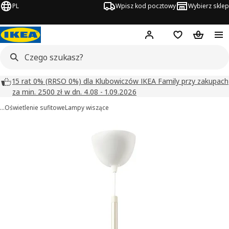
PL
Wpisz kod pocztowy
Wybierz sklep
Hej!
Zaloguj się
Lista zakupowa
Koszyk
15 rat 0% (RRSO 0%) dla Klubowiczów IKEA Family przy zakupach
za min. 2500 zł w dn. 4.08 - 1.09.2026
…
Oświetlenie sufitowe
Lampy wiszące
BLÅSVERK obrazy
zdjęcia