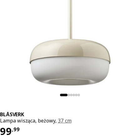
BLÅSVERK
Lampa wisząca, beżowy,
37 cm
Cena 99,99
99
,
99