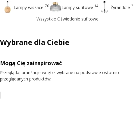
70
14
2
Lampy wiszące
Lampy sufitowe
Żyrandole
Wszystkie Oświetlenie sufitowe
Wybrane dla Ciebie
Mogą Cię zainspirować
Przeglądaj aranżacje wnętrz wybrane na podstawie ostatnio
przeglądanych produktów.
Pomiń aukcję na liście