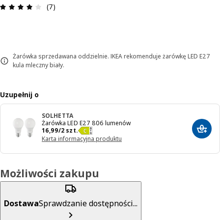
Opinia: 3.9 na 5 gwiazdki. Recenzje ogółem: 7
(7)
Żarówka sprzedawana oddzielnie. IKEA rekomenduje żarówkę LED E27
kula mleczny biały.
Uzupełnij o
SOLHETTA
Żarówka LED E27 806 lumenów
Cena 16,99/2 szt.
16
,
99
/2 szt.
Dodaj
Karta informacyjna produktu
Możliwości zakupu
Dostawa
Sprawdzanie dostępności...