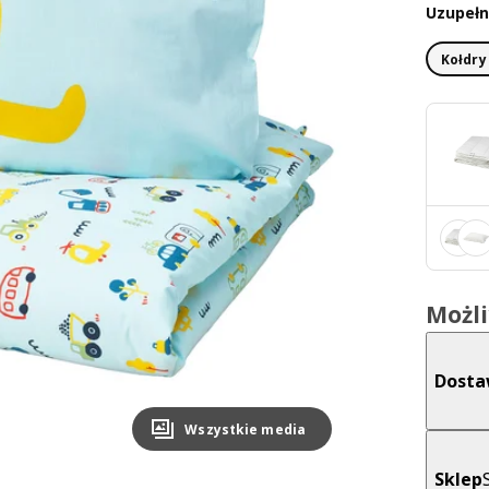
Uzupełni
Kołdry
Możl
Dost
Wszystkie media
Sklep