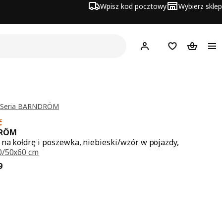
Wpisz kod pocztowy
Wybierz sklep
Hej!
Zaloguj się
Lista zakupowa
Koszyk
z Seria BARNDRÖM
ć
RÖM
na kołdrę i poszewka, niebieski/wzór w pojazdy,
0/50x60 cm
a 89,99
9