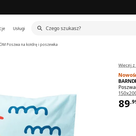
cje
Usługi
RÖM
Poszwa na kołdrę i poszewka
Więcej 
Nowoś
BARND
Poszwa 
150x20
Cen
89
,
9