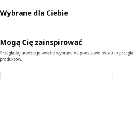
Wybrane dla Ciebie
Mogą Cię zainspirować
Przeglądaj aranżacje wnętrz wybrane na podstawie ostatnio przegl
produktów.
Pomiń aukcję na liście