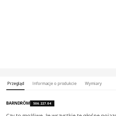
Przegląd
Informacje o produkcie
Wymiary
BARNDRÖM
506.227.04
Czy to możliwe, że wszystkie te głośne poja