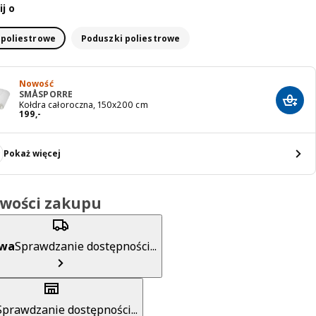
j o
 poliestrowe
Poduszki poliestrowe
Nowość
SMÅSPORRE
Dodaj
Kołdra całoroczna, 150x200 cm
Cena 199,-
199
,
-
Pokaż więcej
iwości zakupu
awa
Sprawdzanie dostępności...
Sprawdzanie dostępności...