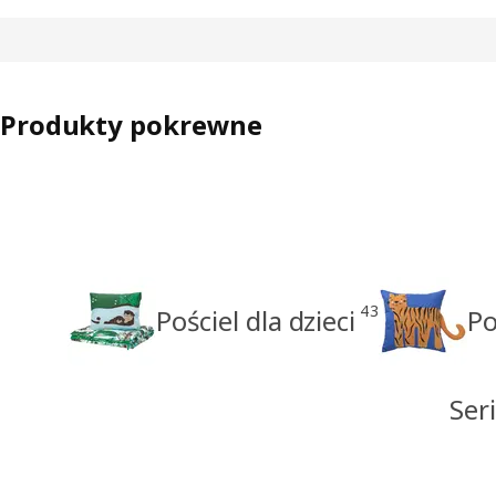
Produkty pokrewne
43
Pościel dla dzieci
Po
Ser