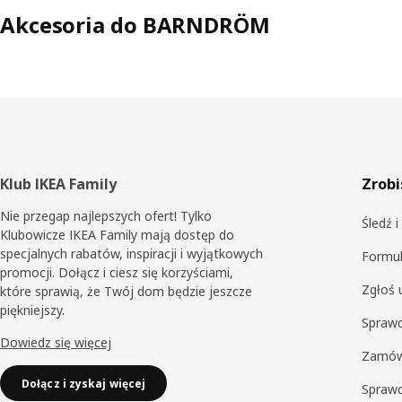
Akcesoria do BARNDRÖM
Stopka
Klub IKEA Family
Zrobi
Nie przegap najlepszych ofert! Tylko
Śledź 
Klubowicze IKEA Family mają dostęp do
specjalnych rabatów, inspiracji i wyjątkowych
Formul
promocji. Dołącz i ciesz się korzyściami,
Zgłoś 
które sprawią, że Twój dom będzie jeszcze
piękniejszy.
Sprawd
Dowiedz się więcej
Zamów
Dołącz i zyskaj więcej
Spraw