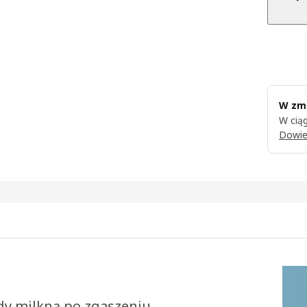
W zmi
W ciąg
Dowie
zdy milkną po zgaszeniu