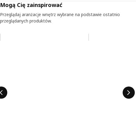
Mogą Cię zainspirować
Przeglądaj aranżacje wnętrz wybrane na podstawie ostatnio
przeglądanych produktów.
Pomiń aukcję na liście