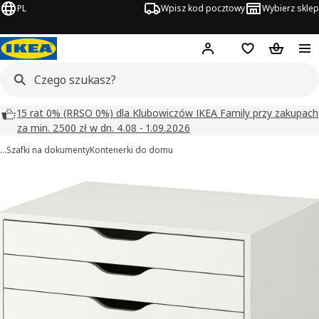
PL
Wpisz kod pocztowy
Wybierz sklep
Hej!
Zaloguj się
Lista zakupowa
Koszyk
15 rat 0% (RRSO 0%) dla Klubowiczów IKEA Family przy zakupach
za min. 2500 zł w dn. 4.08 - 1.09.2026
…
Szafki na dokumenty
Kontenerki do domu
ALEX obrazy
zdjęcia