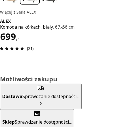
Więcej z Seria ALEX
ALEX
Komoda na kółkach, biały,
67x66 cm
Cena 699,-
699
,
-
Opinia: 4.8 na 5 gwiazdki. Recenzje ogółem: 21
(21)
Możliwości zakupu
Dostawa
Sprawdzanie dostępności...
Sklep
Sprawdzanie dostępności...