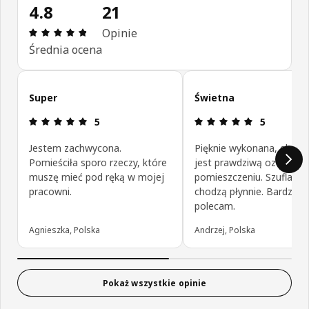
4.8
21
Opinia: 4.8 na 5 gwiazdki. Recenzje ogółem: 21
Opinie
Średnia ocena
Pomiń opinie klientów
Super
Świetna
Opinia: 5 na 5 gwiazdki.
Opinia: 5 na
5
5
Jestem zachwycona.
Pięknie wykonana, elegan
Pomieściła sporo rzeczy, które
jest prawdziwą ozdobą w
muszę mieć pod ręką w mojej
pomieszczeniu. Szuflady
pracowni.
chodzą płynnie. Bardzo
polecam.
Agnieszka, Polska
Andrzej, Polska
Pokaż wszystkie opinie