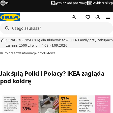
PL
Wpisz kod pocztowy
Wybierz sklep
Hej!
Zaloguj się
Lista zakupowa
Koszyk
15 rat 0% (RRSO 0%) dla Klubowiczów IKEA Family przy zakupach
za min. 2500 zł w dn. 4.08 - 1.09.2026
Biuro prasowe
Informacje produktowe
Jak śpią Polki i Polacy? IKEA zagląda
pod kołdrę