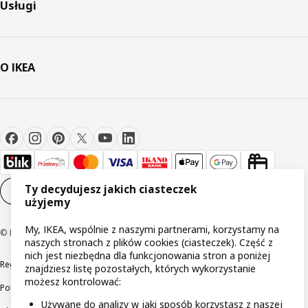
Usługi
O IKEA
Ty decydujesz jakich ciasteczek
Ustawienia plików cookie
PL
użyjemy
My, IKEA, wspólnie z naszymi partnerami, korzystamy na
© Inter IKEA Systems B.V 1999-2026
naszych stronach z plików cookies (ciasteczek). Część z
nich jest niezbędna dla funkcjonowania stron a poniżej
Regulaminy
Polityka prywatności
Wycofane produkty
znajdziesz listę pozostałych, których wykorzystanie
możesz kontrolować:
Polityka odpowiedzialnego ujawniania informacji
Używane do analizy w jaki sposób korzystasz z naszej