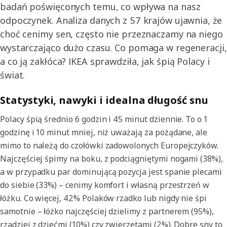
badań poświęconych temu, co wpływa na nasz
odpoczynek. Analiza danych z 57 krajów ujawnia, że
choć cenimy sen, często nie przeznaczamy na niego
wystarczająco dużo czasu. Co pomaga w regeneracji,
a co ją zakłóca? IKEA sprawdziła, jak śpią Polacy i
świat.
Statystyki, nawyki i idealna długość snu
Polacy śpią średnio 6 godzin i 45 minut dziennie. To o 1
godzinę i 10 minut mniej, niż uważają za pożądane, ale
mimo to należą do czołówki zadowolonych Europejczyków.
Najczęściej śpimy na boku, z podciągniętymi nogami (38%),
a w przypadku par dominującą pozycja jest spanie plecami
do siebie (33%) – cenimy komfort i własną przestrzeń w
łóżku. Co więcej, 42% Polaków rzadko lub nigdy nie śpi
samotnie – łóżko najczęściej dzielimy z partnerem (95%),
rzadziej z dziećmi (10%) czy zwierzętami (2%). Dobre sny to