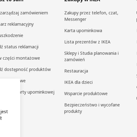
i zarządzaj zamówieniem
Zakupy przez telefon, czat,
Messenger
arz reklamacyjny
Karta upominkowa
uszkodzenie
Lista prezentów z IKEA
ź status reklamacji
Sklepy i Studia planowania i
 części montażowe
zamówień
dź dostępność produktów
Restauracja
y ekspresowe
IKEA dla dzieci
ź saldo karty upominkowej
Wsparcie produktowe
a klienta
Bezpieczeństwo i wycofane
produkty
 jest
ę