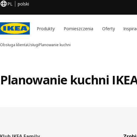
PL
polski
Produkty
Pomieszczenia
Oferty
Inspira
Obsługa klienta
Usługi
Planowanie kuchni
Planowanie kuchni IKE
Klub IKEA Family
Zrobi