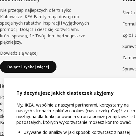
Stopka
Nie przegap najlepszych ofert! Tylko
Śledź 
Klubowicze IKEA Family mają dostęp do
specjalnych rabatów, inspiracji i wyjątkowych
Formul
promocji. Dołącz i ciesz się korzyściami,
Zgłoś 
które sprawią, że Twój dom będzie jeszcze
piękniejszy.
Sprawd
Dowiedz się więcej
Zamów
Dołącz i zyskaj więcej
Spraw
Zwrot
IKEA Business Network
Sprawd
Ty decydujesz jakich ciasteczek użyjemy
Poznaj korzyści dedykowane dla małych i
Obsług
dużych przedsiębiorców, dzięki którym
My, IKEA, wspólnie z naszymi partnerami, korzystamy na
stworzysz jeszcze lepsze miejsce pracy dla
naszych stronach z plików cookies (ciasteczek). Część z nich
siebie i innych. Dołącz do Klubu IKEA
niezbędna dla funkcjonowania stron a poniżej znajdziesz list
pozostałych, których wykorzystanie możesz kontrolować:
Business Network.
Używane do analizy w jaki sposób korzystasz z naszej
Dowiedz się więcej