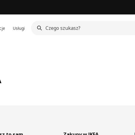
cje
Usługi
A
sz to sam
Zakupy w IKEA