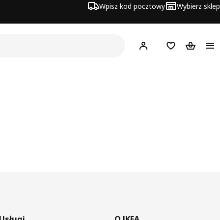
Wpisz kod pocztowy
Wybierz sklep
Hej!
Zaloguj się
Lista zakupowa
Koszyk
Usługi
O IKEA