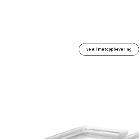
Se all matoppbevaring