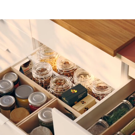
Skuffer med krukker, kjøkkenredskaper og bestikk i et hvitt benkeskap.