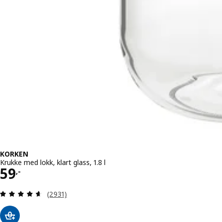
KORKEN
Krukke med lokk, klart glass, 1.8 l
Pris 59,-
59
,-
Gjennomgang: 4.6 av 5 stjerner. Samlede anmeld
(2931)