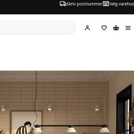
Skriv postnummer
Velg varehus
Hej!
Logg inn
Huskeliste
Handlev