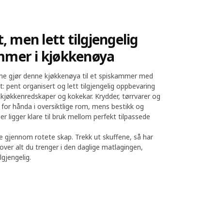
t, men lett tilgjengelig
mmer i kjøkkenøya
ne gjør denne kjøkkenøya til et spiskammer med
 pent organisert og lett tilgjengelig oppbevaring
r, kjøkkenredskaper og kokekar. Krydder, tørrvarer og
id for hånda i oversiktlige rom, mens bestikk og
r ligger klare til bruk mellom perfekt tilpassede
te gjennom rotete skap. Trekk ut skuffene, så har
 over alt du trenger i den daglige matlagingen,
lgjengelig.