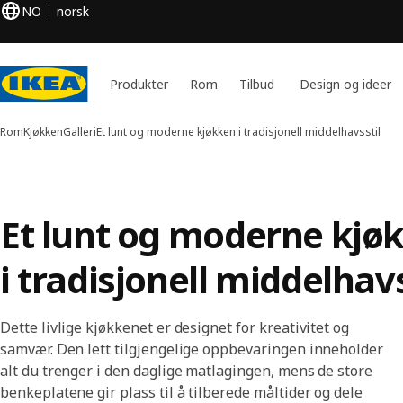
NO
norsk
Produkter
Rom
Tilbud
Design og ideer
Rom
Kjøkken
Galleri
Et lunt og moderne kjøkken i tradisjonell middelhavsstil
Et lunt og moderne kjø
i tradisjonell middelhavs
Dette livlige kjøkkenet er designet for kreativitet og
samvær. Den lett tilgjengelige oppbevaringen inneholder
alt du trenger i den daglige matlagingen, mens de store
benkeplatene gir plass til å tilberede måltider og dele