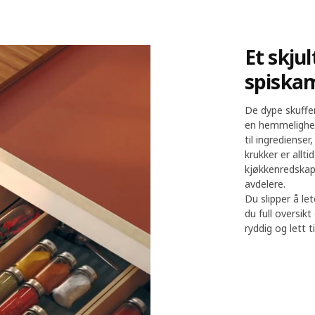
Et skjul
 Plassen i skuffene er utnyttet effektivt.
spiska
De dype skuffe
en hemmelighet:
til ingrediense
krukker er allt
kjøkkenredskape
avdelere.
Du slipper å le
du full oversikt
ryddig og lett ti