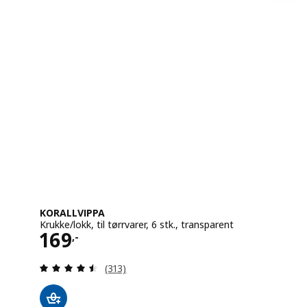
KORALLVIPPA
Krukke/lokk, til tørrvarer, 6 stk., transparent
Pris 169,-
169
,-
Gjennomgang: 4.5 av 5 stjerner. Samlede
(313)