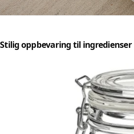
Stilig oppbevaring til ingredienser
Hopp over oppføringen