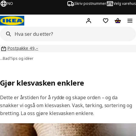
NO
Skriv postnummer
Velg varehus
Hej!
Logg inn
Huskeliste
Handlev
Postpakke 49,–
…
Bad
Tips og idéer
Gjør klesvasken enklere
Dette er årstiden for å rydde og skape orden – og da
snakker vi også om klesvasken. Vask, tørking, sortering og
bretting. La oss gjøre klesvasken enklere.