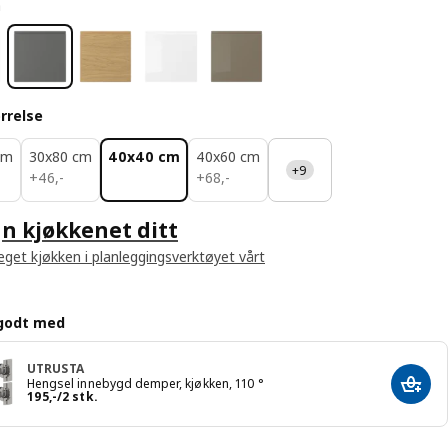
å
rrelse
cm
30x80 cm
40x40 cm
40x60 cm
+9
46,-
68,-
+
46
,
-
+
68
,
-
n kjøkkenet ditt
 eget kjøkken i planleggingsverktøyet vårt
godt med
UTRUSTA
Hengsel innebygd demper, kjøkken, 110 °
Legg 
Pris 195,-/2 stk.
195
,
-
/2 stk.