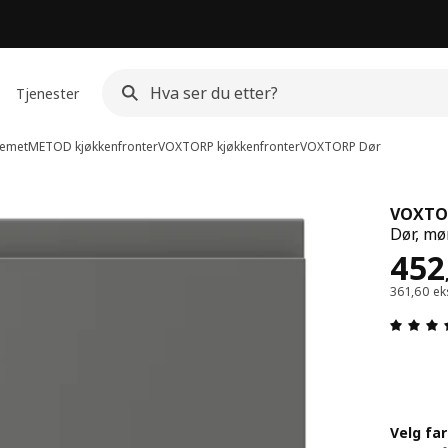
Tjenester
emet
METOD kjøkkenfronter
VOXTORP kjøkkenfronter
VOXTORP
Dør
VOXTO
Dør, mø
Pris
452
361,60 ek
Velg fa