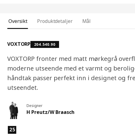
Oversikt
Produktdetaljer
Mål
VOXTORP
204.540.90
VOXTORP fronter med matt mørkegrå overflat
moderne utseende med et varmt og berolige
håndtak passer perfekt inn i designet og f
utseendet.
Designer
H Preutz/W Braasch
Produktfunksjoner
25