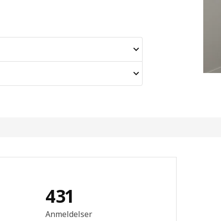
431
mtale: 4.4 ingen kundevurdering 5 stjerner. Totalt antall anmeldelser
Anmeldelser