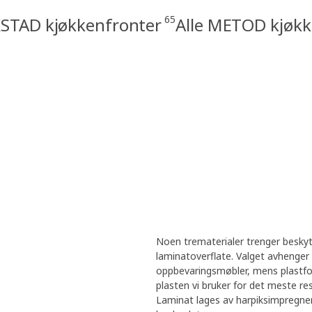
65
STAD kjøkkenfronter
Alle METOD kjøkk
Noen trematerialer trenger beskytt
laminatoverflate. Valget avhenger av
oppbevaringsmøbler, mens plastfol
plasten vi bruker for det meste resi
Laminat lages av harpiksimpregnert