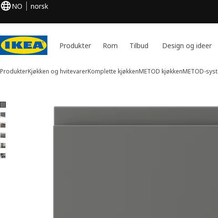
NO
norsk
Produkter
Rom
Tilbud
Design og ideer
Produkter
Kjøkken og hvitevarer
Komplette kjøkken
METOD kjøkken
METOD-syst
6 VOXTORP bilder
 over bilder