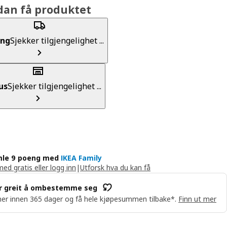
dan få produktet
ing
Sjekker tilgjengelighet ...
us
Sjekker tilgjengelighet ...
le 9 poeng med
IKEA Family
med gratis eller logg inn
|
Utforsk hva du kan få
r greit å ombestemme seg
er innen 365 dager og få hele kjøpesummen tilbake*.
Finn ut mer