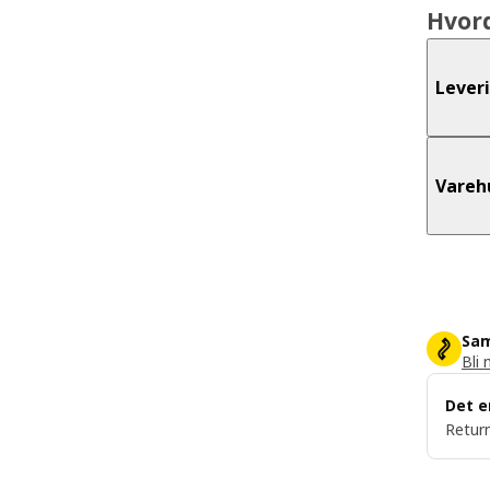
Hvor
Lever
Vareh
Sam
Bli 
Det e
Return