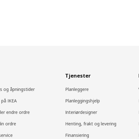
Tjenester
s og åpningstider
Planleggere
 på IKEA
Planleggingshjelp
ller endre ordre
Interiørdesigner
din ordre
Henting, frakt og levering
ervice
Finansiering