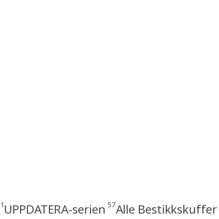
: 349
11
57
UPPDATERA-serien
Alle Bestikkskuffer