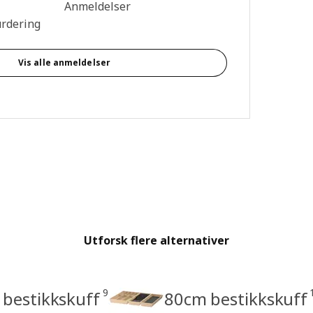
mtale: 4.4 ingen kundevurdering 5 stjerner. Totalt antall anmeldelser
Anmeldelser
urdering
Vis alle anmeldelser
Utforsk flere alternativer
9
bestikkskuff
80cm bestikkskuff