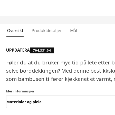
Oversikt
Produktdetaljer
Mål
UPPDATERA
704.331.04
Føler du at du bruker mye tid på lete etter be
selve borddekkingen? Med denne bestikkskuf
som bambusen tilfører kjøkkenet et varmt, 
Mer informasjon
Materialer og pleie