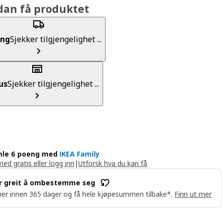
dan få produktet
ing
Sjekker tilgjengelighet ...
us
Sjekker tilgjengelighet ...
le 6 poeng med
IKEA Family
med gratis eller logg inn
|
Utforsk hva du kan få
r greit å ombestemme seg
er innen 365 dager og få hele kjøpesummen tilbake*.
Finn ut mer