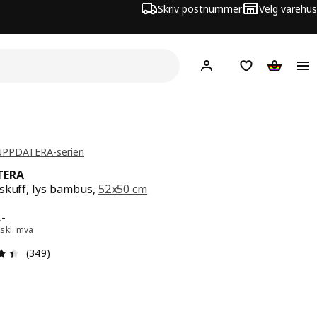
Skriv postnummer
Velg varehus
Hej!
Logg inn
Huskeliste
Handlev
 UPPDATERA-serien
TERA
skuff, lys bambus,
52x50 cm
 329,-
,
-
skl. mva
Produktomtale: 4.4 ingen kundevurdering 5 stjerner. Tot
(349)