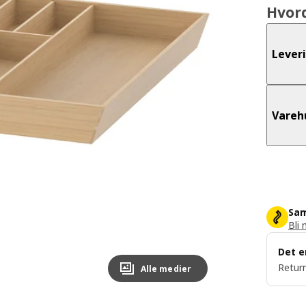
Hvor
Lever
Vareh
Sam
Bli 
Det e
Return
Alle medier