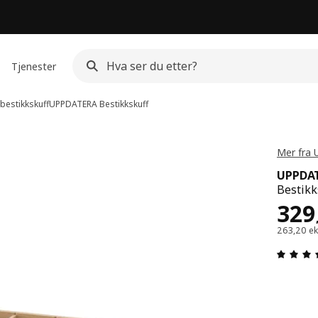
Tjenester
bestikkskuff
UPPDATERA
Bestikkskuff
Mer fra
UPPDA
Bestikk
Pris
329
263,20 ek