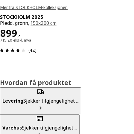
Mer fra STOCKHOLM-kolleksjonen
STOCKHOLM 2025
Pledd, grønn,
150x200 cm
Pris 899,-
899
,
-
719,20 ekskl. mva
Produktomtale: 4.3 ingen kundevurdering 5 stjer
(42)
Hvordan få produktet
Levering
Sjekker tilgjengelighet ...
Varehus
Sjekker tilgjengelighet ...