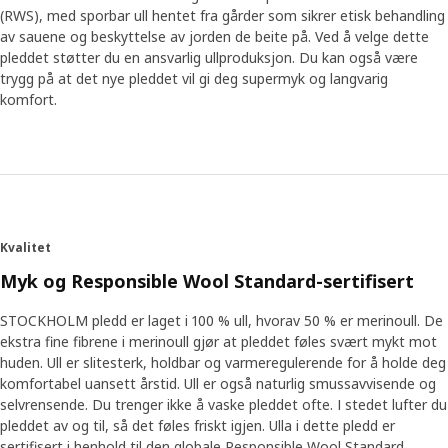
(RWS), med sporbar ull hentet fra gårder som sikrer etisk behandling
av sauene og beskyttelse av jorden de beite på. Ved å velge dette
pleddet støtter du en ansvarlig ullproduksjon. Du kan også være
trygg på at det nye pleddet vil gi deg supermyk og langvarig
komfort.
Kvalitet
Myk og Responsible Wool Standard-sertifisert
STOCKHOLM pledd er laget i 100 % ull, hvorav 50 % er merinoull. De
ekstra fine fibrene i merinoull gjør at pleddet føles svært mykt mot
huden. Ull er slitesterk, holdbar og varmeregulerende for å holde deg
komfortabel uansett årstid. Ull er også naturlig smussavvisende og
selvrensende. Du trenger ikke å vaske pleddet ofte. I stedet lufter du
pleddet av og til, så det føles friskt igjen. Ulla i dette pledd er
sertifisert i henhold til den globale Responsible Wool Standard