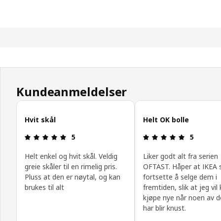
Kundeanmeldelser
Hopp over kundeanmeldelser
Hvit skål
Helt OK bolle
Produktomtale: 5 ingen kundevurdering 5 stjerne
Produktomt
5
5
Helt enkel og hvit skål. Veldig
Liker godt alt fra serien
greie skåler til en rimelig pris.
OFTAST. Håper at IKEA 
Pluss at den er nøytal, og kan
fortsette å selge dem i
brukes til alt
fremtiden, slik at jeg vil
kjøpe nye når noen av d
har blir knust.