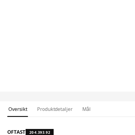
Oversikt
Produktdetaljer
Mål
OFTAST
204.393.92