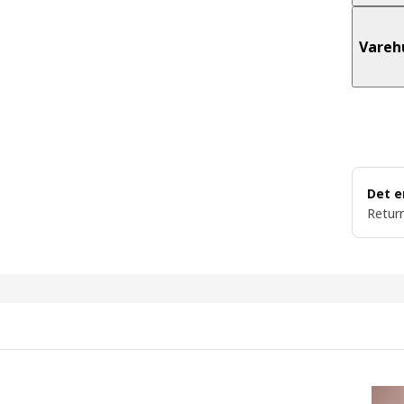
Vareh
Det e
Return