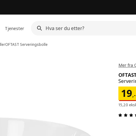
Tjenester
ler
OFTAST
Serveringsbolle
Mer fra 
OFTAS
Serveri
Pris
19
,
-
15,20 eks