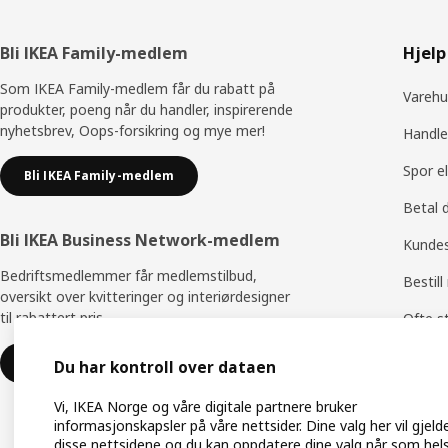
Bunntekst
Bli IKEA Family-medlem
Hjelp
Som IKEA Family-medlem får du rabatt på
Varehu
produkter, poeng når du handler, inspirerende
nyhetsbrev, Oops-forsikring og mye mer!
Handle
Spor e
Bli IKEA Family-medlem
Betal 
Bli IKEA Business Network-medlem
Kundes
Bedriftsmedlemmer får medlemstilbud,
Bestill
oversikt over kvitteringer og interiørdesigner
til rabattert pris.
Ofte s
Bytte 
Bli bedriftsmedlem
Du har kontroll over dataen
Produk
Vi, IKEA Norge og våre digitale partnere bruker
informasjonskapsler på våre nettsider. Dine valg her vil gjeld
Produk
disse nettsidene og du kan oppdatere dine valg når som hels