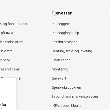
Tjenester
s og åpningstider
Planleggere
 på IKEA
Planleggingshjelp
ller endre ordre
Interiørdesigner
din ordre
Henting, frakt og levering
ervice
Finansiering
 reservedeler
Montering
tilte spørsmål
Gavekort
og retur
Gjenbruksbutikken
tstøtte
Secondhand markedsplassen
e for
tsikkerhet
IKEA kjøper tilbake
t.