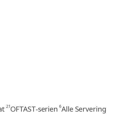
21
6
at
OFTAST-serien
Alle Servering