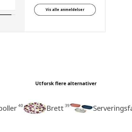
Vis alle anmeldelser
Utforsk flere alternativer
40
39
boller
Brett
Serveringsf