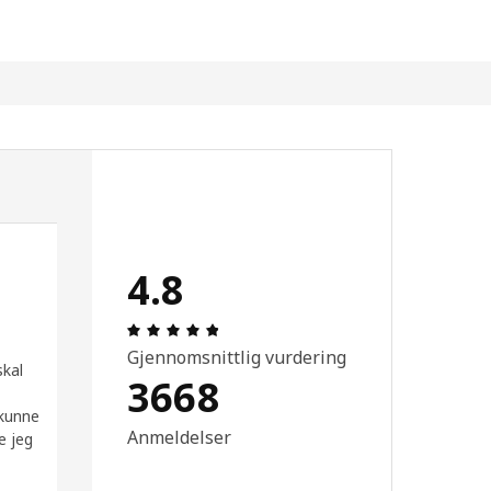
4.8
r.
ale: 5 ingen kundevurdering 5 stjerner.
Produktomtale: 4.8 ingen kundevurderi
Gjennomsnittlig vurdering
skal
3668
 kunne
Anmeldelser
e jeg