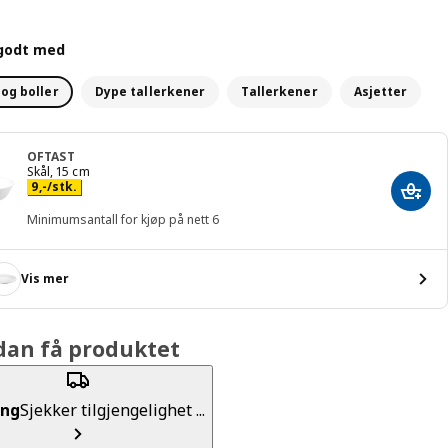
godt med
 og boller
Dype tallerkener
Tallerkener
Asjetter
OFTAST
Skål, 15 cm
Pris 9,-/stk.
9
,
-
/stk.
Legg 
Minimumsantall for kjøp på nett 6
Vis mer
dan få produktet
ing
Sjekker tilgjengelighet ...