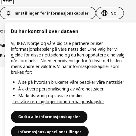
Innstillinger for informasjonskapsler
NO
Du har kontroll over dataen
© Inter IKEA Systems B.V. 1999–2026
Vi, IKEA Norge og våre digitale partnere bruker
Vilkår og betingelser
Retningslinjer for personvern
informasjonskapsler på våre nettsider. Dine valg her vil
gjelde for disse nettsidene og du kan oppdatere dine valg
Bruk av informasjonskapsler (Cookies)
Retningslinjer for ansvarlig avsløring
når som helst. Noen er nødvendige for å drive nettsiden,
mens andre er valgfrie. Vi har informasjonskapsler som
brukes for:
Å se på hvordan brukerne våre besøker våre nettsider
Å aktivere personalisering av våre nettsider
Markedsføring og sosiale medier
Les våre retningslinjer for informasjonskapsler
Godta alle informasjonskapsler
Informasjonskapselinnstillinger