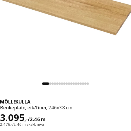
MÖLLEKULLA
Benkeplate, eik/finer,
246x3.8 cm
Pris 3095,-/2.46 m
3.095
,
-
/2.46 m
2.476,-/2.46 m ekskl. mva