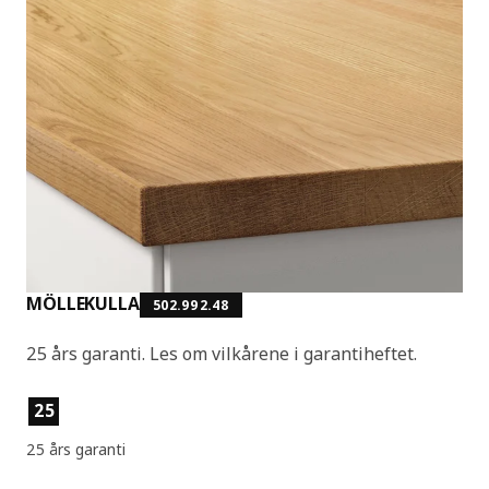
MÖLLEKULLA
502.992.48
25 års garanti. Les om vilkårene i garantiheftet.
Produktfunksjoner
25
25 års garanti