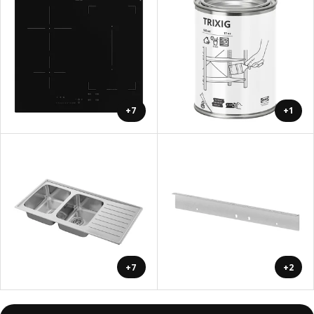
+7
+1
+7
+2