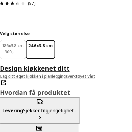
Produktomtale: 3.4 ingen kundevurdering 5 stjer
(97)
Velg størrelse
186x3.8 cm
246x3.8 cm
300,-
−
300
,
-
Design kjøkkenet ditt
Lag ditt eget kjøkken i planleggingsverktøyet vårt
Hvordan få produktet
Levering
Sjekker tilgjengelighet ...