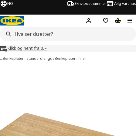
NO
Skriv postnummer
Velg varehus
Hej!
Logg inn
Huskeliste
Handlev
Klikk og hent fra 0,–
…
Benkeplater i standardlengde
Benkeplater i finer
 MÖLLEKULLA bilder
er bilder