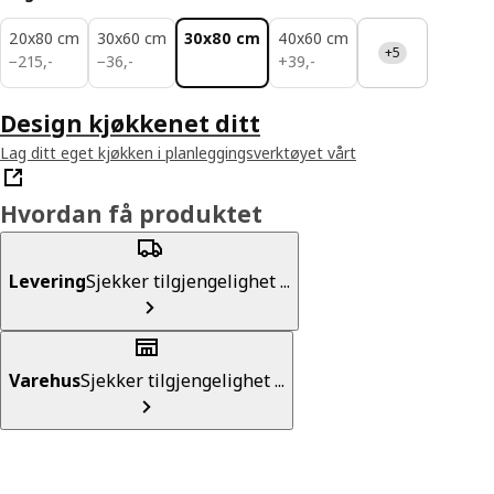
20x80 cm
30x60 cm
30x80 cm
40x60 cm
+5
215,-
36,-
39,-
−
215
,
-
−
36
,
-
+
39
,
-
Design kjøkkenet ditt
Lag ditt eget kjøkken i planleggingsverktøyet vårt
Hvordan få produktet
Levering
Sjekker tilgjengelighet ...
Varehus
Sjekker tilgjengelighet ...