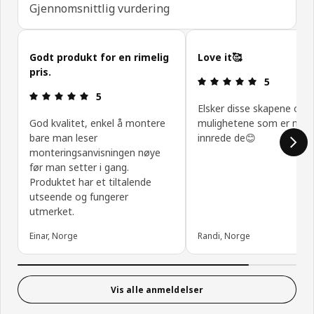
Gjennomsnittlig vurdering
Hopp over kundeanmeldelser
Godt produkt for en rimelig
Love it🥰
pris.
Produktomtal
5
Produktomtale: 5 ingen kundevurdering 5 stjerner
5
Elsker disse skapene og
God kvalitet, enkel å montere
mulighetene som er med
bare man leser
innrede de😊
monteringsanvisningen nøye
før man setter i gang.
Produktet har et tiltalende
utseende og fungerer
utmerket.
Einar, Norge
Randi, Norge
Vis alle anmeldelser