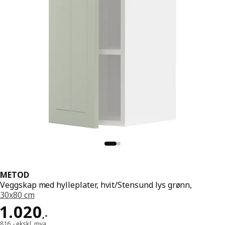
METOD
Veggskap med hylleplater, hvit/Stensund lys grønn,
30x80 cm
Pris 1020,-
1.020
,
-
816,- ekskl. mva