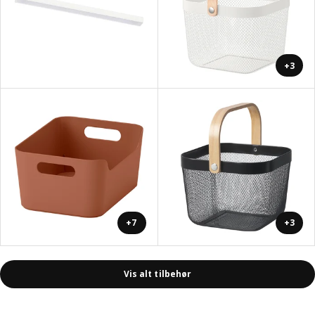
+3
+7
+3
Vis alt tilbehør