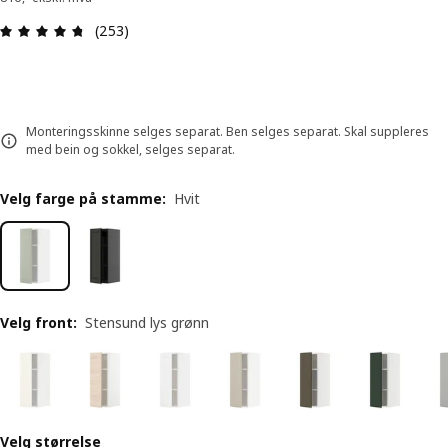
Produktomtale: 4.7 ingen kundevurdering 5 stjer
(253)
Monteringsskinne selges separat. Ben selges separat. Skal suppleres
med bein og sokkel, selges separat.
Velg farge på stamme
:
Hvit
Velg front
:
Stensund lys grønn
Velg størrelse