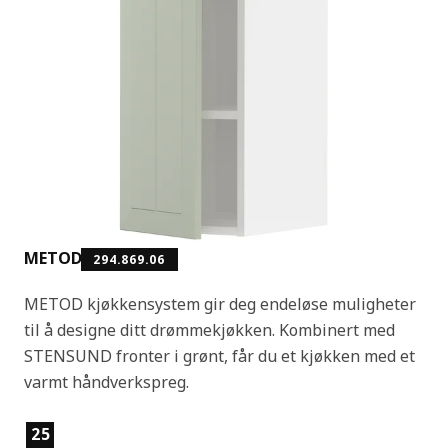
METOD
294.869.06
METOD kjøkkensystem gir deg endeløse muligheter
til å designe ditt drømmekjøkken. Kombinert med
STENSUND fronter i grønt, får du et kjøkken med et
varmt håndverkspreg.
Produktfunksjoner
25