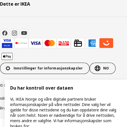
Dette er IKEA
Innstillinger for informasjonskapsler
NO
© Inter IKEA Systems B.V. 1999–2026
Du har kontroll over dataen
Vilkår og betingelser
Retningslinjer for personvern
Vi, IKEA Norge og våre digitale partnere bruker
informasjonskapsler på våre nettsider. Dine valg her vil
Bruk av informasjonskapsler (Cookies)
Retningslinjer for ansvarlig avsløring
gjelde for disse nettsidene og du kan oppdatere dine valg
når som helst. Noen er nødvendige for å drive nettsiden,
mens andre er valgfrie. Vi har informasjonskapsler som
brukes for: