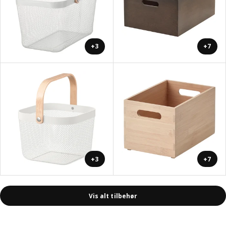
+3
+7
+3
+7
Vis alt tilbehør