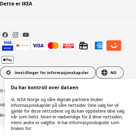
Dette er IKEA
Innstillinger for informasjonskapsler
NO
Du har kontroll over dataen
© Inter IKEA Systems B.V. 1999–2026
Vi, IKEA Norge og våre digitale partnere bruker
informasjonskapsler på våre nettsider. Dine valg her vil
Vilkår og betingelser
Retningslinjer for personvern
gjelde for disse nettsidene og du kan oppdatere dine valg
Bruk av informasjonskapsler (Cookies)
Retningslinjer for ansvarlig avsløring
når som helst. Noen er nødvendige for å drive nettsiden,
mens andre er valgfrie. Vi har informasjonskapsler som
brukes for: