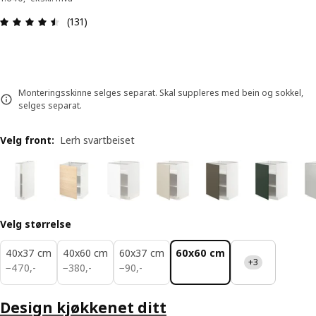
Produktomtale: 4.5 ingen kundevurdering 5 stjern
(131)
Monteringsskinne selges separat. Skal suppleres med bein og sokkel,
selges separat.
Velg front
:
Lerh svartbeiset
Velg størrelse
40x37 cm
40x60 cm
60x37 cm
60x60 cm
+3
470,-
380,-
90,-
−
470
,
-
−
380
,
-
−
90
,
-
Design kjøkkenet ditt