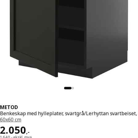
METOD
Benkeskap med hylleplater, svartgrå/Lerhyttan svartbeiset,
60x60 cm
Pris 2050,-
2.050
,
-
1.640,- ekskl. mva