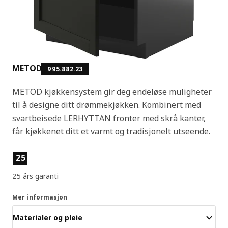
METOD
995.882.23
METOD kjøkkensystem gir deg endeløse muligheter
til å designe ditt drømmekjøkken. Kombinert med
svartbeisede LERHYTTAN fronter med skrå kanter,
får kjøkkenet ditt et varmt og tradisjonelt utseende.
Produktfunksjoner
25
25 års garanti
Mer informasjon
Materialer og pleie