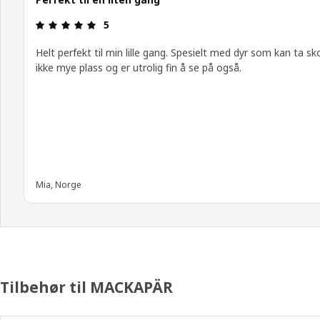
Produktomtale: 5 ingen kundevurdering 5 stjerne
5
Helt perfekt til min lille gang. Spesielt med dyr som kan ta sk
ikke mye plass og er utrolig fin å se på også.
Mia, Norge
Tilbehør til MACKAPÄR