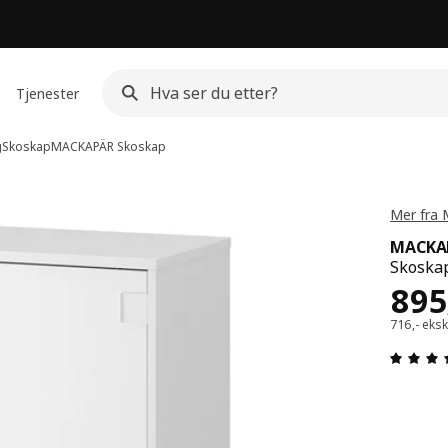
Tjenester
g
Skoskap
MACKAPÄR
Skoskap
Mer fra
MACKA
Skoskap
Pris
895
716,- eksk