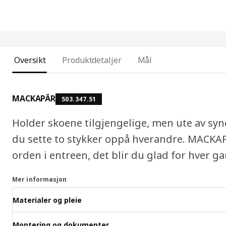
Oversikt
Produktdetaljer
Mål
MACKAPÄR
503.347.51
Holder skoene tilgjengelige, men ute av syn
du sette to stykker oppå hverandre. MACKAP
orden i entreen, det blir du glad for hver ga
Mer informasjon
Materialer og pleie
Montering og dokumenter