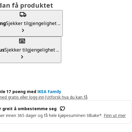
dan få produktet
ing
Sjekker tilgjengelighet ...
us
Sjekker tilgjengelighet ...
le 17 poeng med
IKEA Family
med gratis eller logg inn
|
Utforsk hva du kan få
r greit å ombestemme seg
er innen 365 dager og få hele kjøpesummen tilbake*.
Finn ut mer