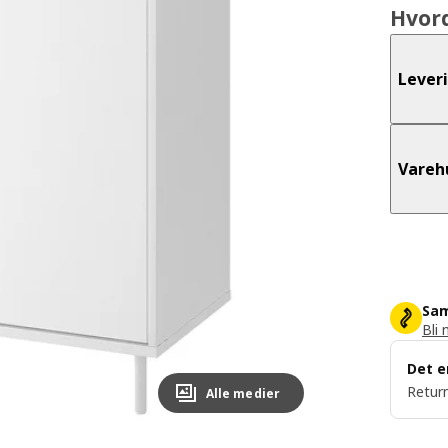
Hvor
Lever
Vareh
Sam
Bli 
Det e
Return
Alle medier