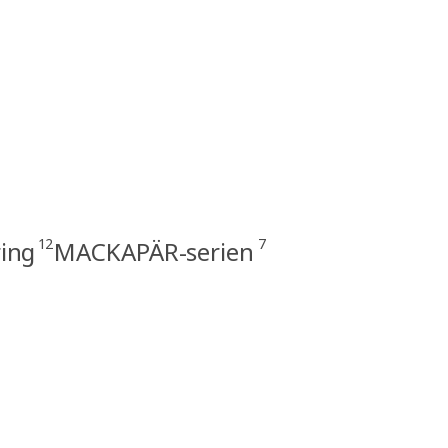
12
7
ing
MACKAPÄR-serien