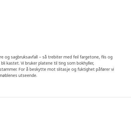
re og sagbruksavfall – så trebiter med feil fargetone, flis og
å bli kastet. Vi bruker platene til ting som bokhyller,
ammer. For å beskytte mot slitasje og fuktighet påfører vi
il møblenes utseende.