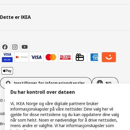
Dette er IKEA
Innstillinger for informasjonskapsler
NO
Du har kontroll over dataen
© Inter IKEA Systems B.V. 1999–2026
Vi, IKEA Norge og våre digitale partnere bruker
informasjonskapsler på våre nettsider. Dine valg her vil
Vilkår og betingelser
Retningslinjer for personvern
gjelde for disse nettsidene og du kan oppdatere dine valg
når som helst. Noen er nødvendige for å drive nettsiden,
Bruk av informasjonskapsler (Cookies)
Retningslinjer for ansvarlig avsløring
mens andre er valgfrie. Vi har informasjonskapsler som