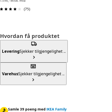
1.596,- ekskl. mva
Produktomtale: 4.1 ingen kundevurdering 5 stjer
(75)
Hvordan få produktet
Levering
Sjekker tilgjengelighet ...
Varehus
Sjekker tilgjengelighet ...
Samle 39 poeng med
IKEA Family