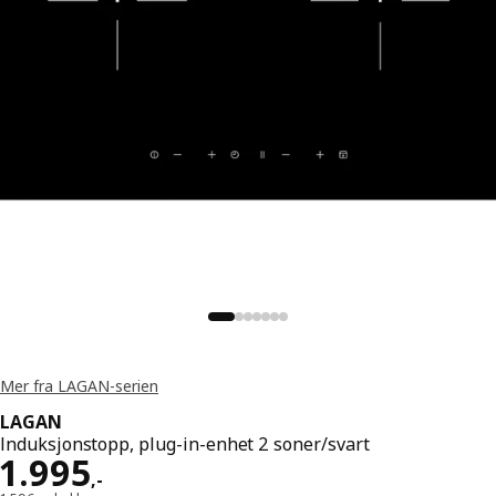
Mer fra LAGAN-serien
LAGAN
Induksjonstopp, plug-in-enhet 2 soner/svart
Pris 1995,-
1.995
,
-