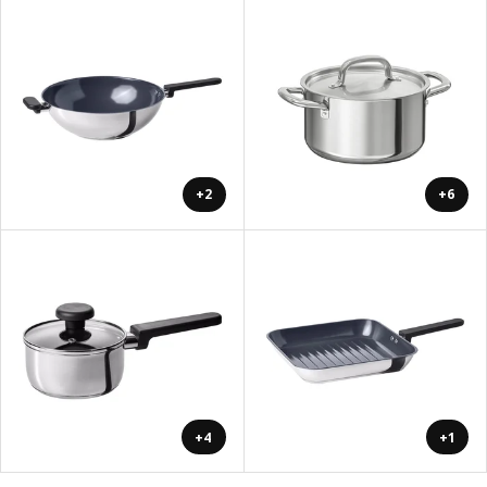
+2
+6
+4
+1