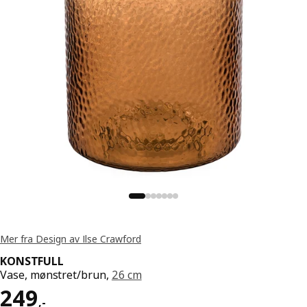
Mer fra Design av Ilse Crawford
KONSTFULL
Vase, mønstret/brun,
26 cm
Pris 249,-
249
,
-