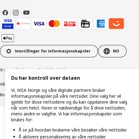
Innstillinger for informasjonskapsler
NO
© Inter IKEA Systems B.V. 1999–2026
Du har kontroll over dataen
Vilkår og betingelser
Retningslinjer for personvern
Vi, IKEA Norge og våre digitale partnere bruker
Bruk av informasjonskapsler (Cookies)
Retningslinjer for ansvarlig avsløring
informasjonskapsler på våre nettsider. Dine valg her vil
gjelde for disse nettsidene og du kan oppdatere dine valg
når som helst. Noen er nødvendige for å drive nettsiden,
mens andre er valgfrie. Vi har informasjonskapsler som
brukes for:
Å se på hvordan brukerne våre besøker våre nettsider
Å aktivere personalisering av våre nettsider