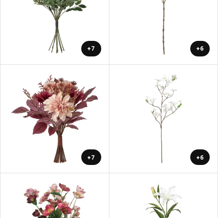
+7
+6
+7
+6