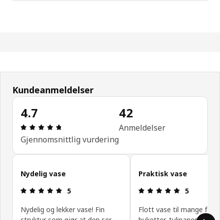
Kundeanmeldelser
4.7
42
Produktomtale: 4.7 ingen kundevurdering 5 stjern
Anmeldelser
Gjennomsnittlig vurdering
Hopp over kundeanmeldelser
Nydelig vase
Praktisk vase
Produktomtale: 5 ingen kundevurdering 5 stjerner
Produktomtal
5
5
Nydelig og lekker vase! Fin
Flott vase til mange forsk
struktur som gjør at den ser
buketter, tulipaner, astro