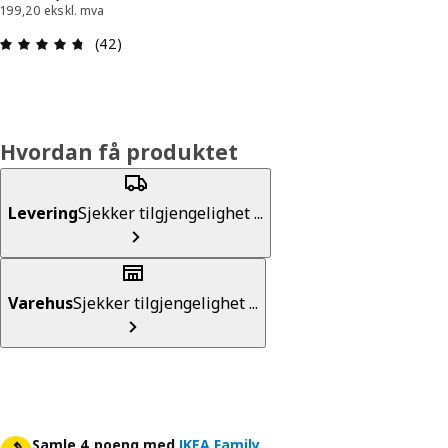
199,20 ekskl. mva
Produktomtale: 4.7 ingen kundevurdering 5 stjer
(42)
Hvordan få produktet
Levering
Sjekker tilgjengelighet ...
Varehus
Sjekker tilgjengelighet ...
Samle 4 poeng med
IKEA Family