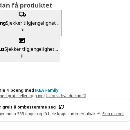
dan få produktet
ing
Sjekker tilgjengelighet ...
us
Sjekker tilgjengelighet ...
le 4 poeng med
IKEA Family
med gratis eller logg inn
|
Utforsk hva du kan få
r greit å ombestemme seg
er innen 365 dager og få hele kjøpesummen tilbake*.
Finn ut mer