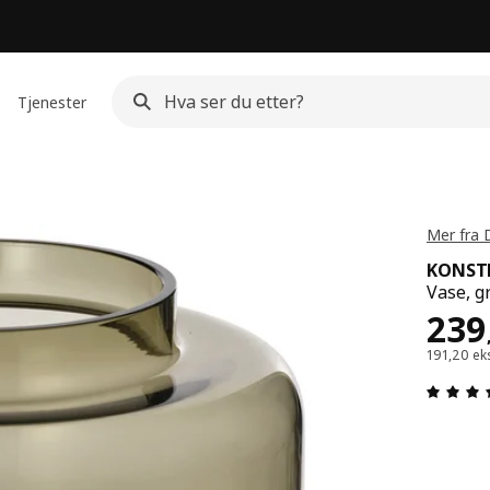
Tjenester
Mer fra 
KONST
Vase, 
Pris
239
191,20 ek