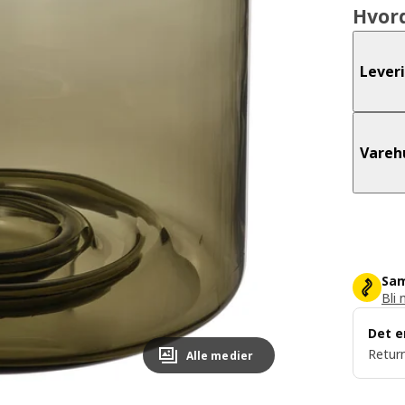
Hvor
Lever
Vareh
Sam
Bli 
Det e
Return
Alle medier