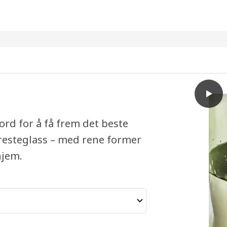
play
KONS
rd for å få frem det beste
resteglass – med rene former
hjem.