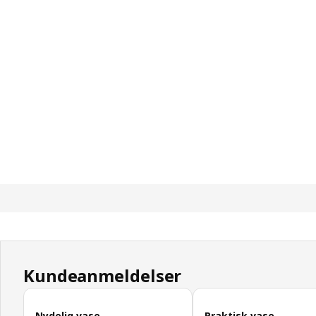
Kundeanmeldelser
Hopp over kundeanmeldelser
Nydelig vase
Praktisk vase