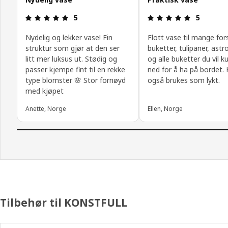
Produktomtale: 5 ingen kundevurdering 5 stjerne
Produktomt
5
5
Nydelig og lekker vase! Fin
Flott vase til mange fors
struktur som gjør at den ser
buketter, tulipaner, ast
litt mer luksus ut. Stødig og
og alle buketter du vil k
passer kjempe fint til en rekke
ned for å ha på bordet.
type blomster 🌸 Stor fornøyd
også brukes som lykt.
med kjøpet
Anette, Norge
Ellen, Norge
Tilbehør til KONSTFULL