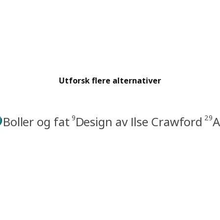
Utforsk flere alternativer
9
29
Boller og fat
Design av Ilse Crawford
A