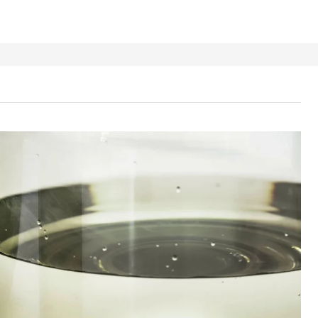
TFULL Vase, grønnbrun, 16 cm