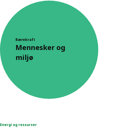
Bærekraft
Mennesker og
miljø
Energi og ressurser