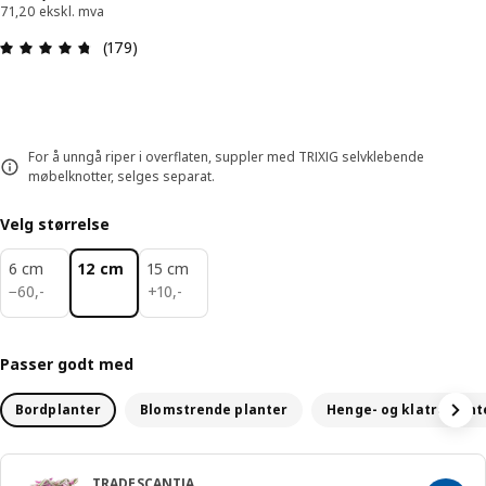
71,20 ekskl. mva
Produktomtale: 4.7 ingen kundevurdering 5 stjer
(179)
For å unngå riper i overflaten, suppler med TRIXIG selvklebende
møbelknotter, selges separat.
Velg størrelse
6 cm
12 cm
15 cm
60,-
10,-
−
60
,
-
+
10
,
-
Passer godt med
Bordplanter
Blomstrende planter
Henge- og klatreplant
TRADESCANTIA