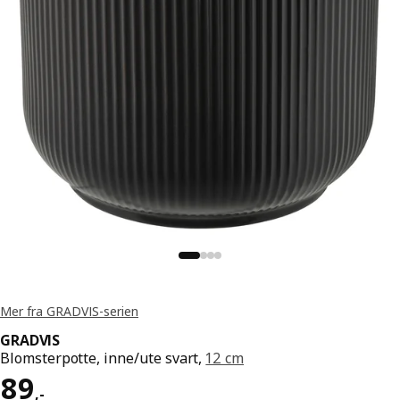
Mer fra GRADVIS-serien
GRADVIS
Blomsterpotte, inne/ute svart,
12 cm
Pris 89,-
89
,
-