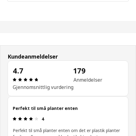
Kundeanmeldelser
4.7
179
Produktomtale: 4.7 ingen kundevurdering 5 stjerne
Anmeldelser
Gjennomsnittlig vurdering
Perfekt til små planter enten
Produktomtale: 4 ingen kundevurdering 5 stjerner
4
Perfekt til små planter enten om det er plastik planter