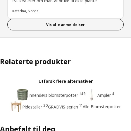
fra ikea eller om man vil bruke til ekte plante
Katarina, Norge
Vis alle anmeldelser
Relaterte produkter
Utforsk flere alternativer
149
4
Innendørs blomsterpotter
Ampler
20
11
Alle Blomsterpotter
Pidestaller
GRADVIS-serien
Anbefalt til deg