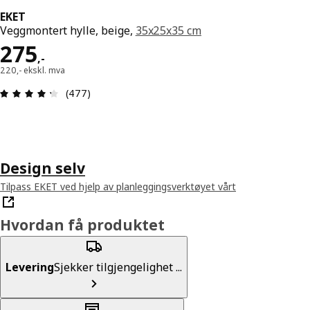
EKET
Veggmontert hylle, beige,
35x25x35 cm
Pris 275,-
275
,
-
220,- ekskl. mva
Produktomtale: 4.3 ingen kundevurdering 5 stjer
(477)
Design selv
Tilpass EKET ved hjelp av planleggingsverktøyet vårt
Hvordan få produktet
Levering
Sjekker tilgjengelighet ...