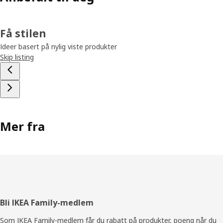
Få stilen
Ideer basert på nylig viste produkter
Skip listing
Mer fra
Bunntekst
Bli IKEA Family-medlem
Som IKEA Family-medlem får du rabatt på produkter, poeng når du