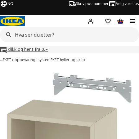
NO
Skriv postnummer
Velg varehus
Hej!
Logg inn
Huskeliste
Handlev
Klikk og hent fra 0,–
…
EKET oppbevaringssystem
EKET hyller og skap
KET bilder
er bilder