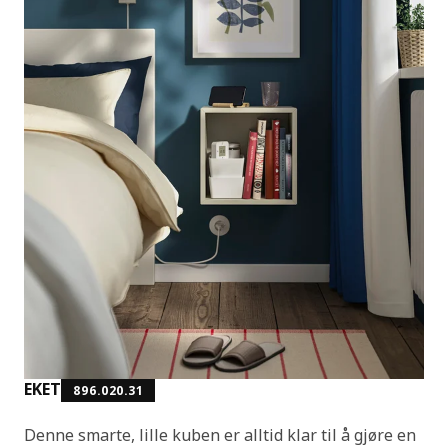
EKET
896.020.31
Denne smarte, lille kuben er alltid klar til å gjøre en