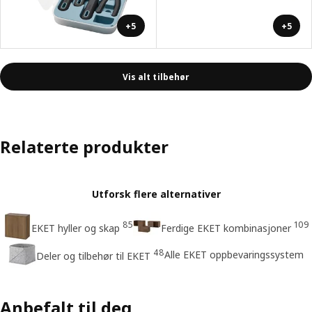
+5
+5
Vis alt tilbehør
Relaterte produkter
Utforsk flere alternativer
85
109
EKET hyller og skap
Ferdige EKET kombinasjoner
48
Alle EKET oppbevaringssystem
Deler og tilbehør til EKET
Anbefalt til deg