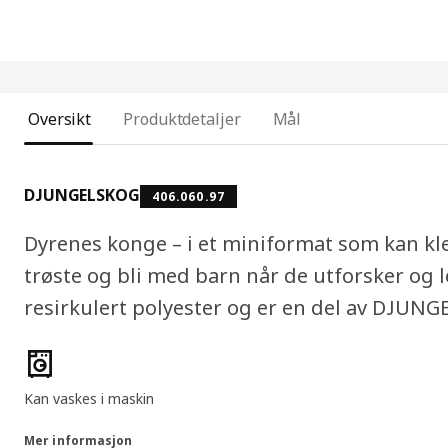
Oversikt
Produktdetaljer
Mål
DJUNGELSKOG
406.060.97
Dyrenes konge – i et miniformat som kan k
trøste og bli med barn når de utforsker og le
resirkulert polyester og er en del av DJUN
Produktfunksjoner
Kan vaskes i maskin
Mer informasjon