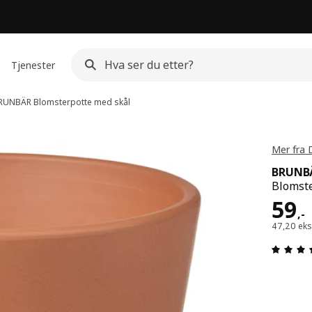
Tjenester
RUNBÄR
Blomsterpotte med skål
Mer fra 
BRUNB
Blomste
Pris
59
,
-
47,20 eks