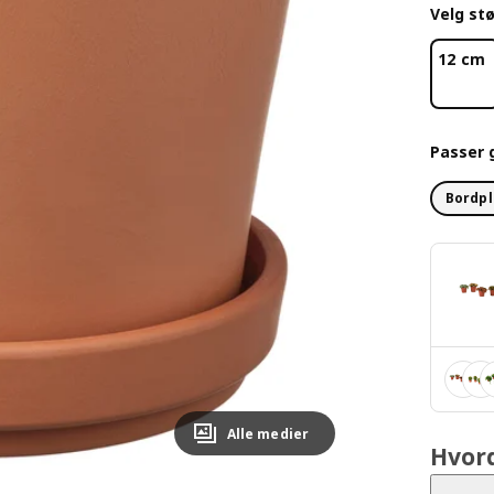
Velg stø
12 cm
Passer 
Bordpl
Alle medier
Hvor