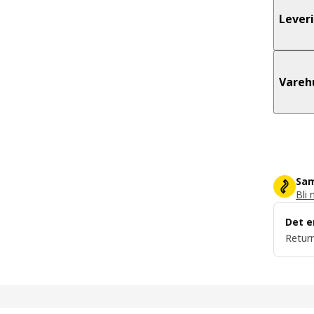
Lever
Vareh
Sam
Bli 
Det e
Return