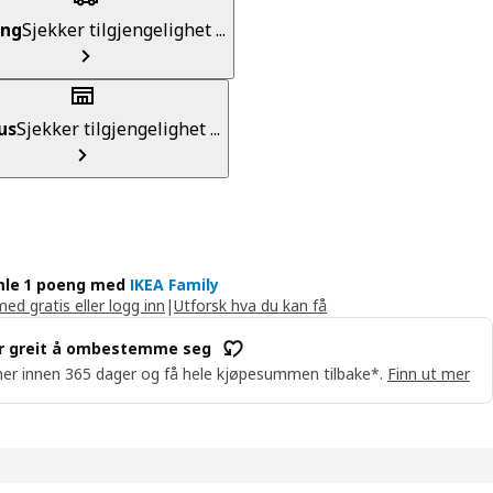
ing
Sjekker tilgjengelighet ...
us
Sjekker tilgjengelighet ...
le 1 poeng med
IKEA Family
med gratis eller logg inn
|
Utforsk hva du kan få
r greit å ombestemme seg
er innen 365 dager og få hele kjøpesummen tilbake*.
Finn ut mer