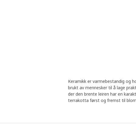
Keramikk er varmebestandig og hold
brukt av mennesker til å lage prak
der den brente leiren har en karak
terrakotta først og fremst til blo