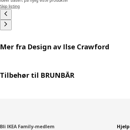
Ideer basert på nylig viste produkter
Skip listing
Mer fra Design av Ilse Crawford
Tilbehør til BRUNBÄR
Bunntekst
Bli IKEA Family-medlem
Hjelp