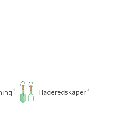
6
5
ning
Hageredskaper