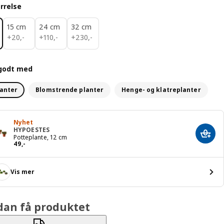
rrelse
15 cm
24 cm
32 cm
20,-
110,-
230,-
+
20
,
-
+
110
,
-
+
230
,
-
godt med
anter
Blomstrende planter
Henge- og klatreplanter
Nyhet
HYPOESTES
Legg 
Potteplante, 12 cm
Pris 49,-
49
,
-
Vis mer
dan få produktet