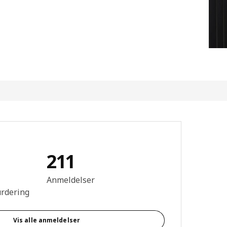
211
mtale: 4.6 ingen kundevurdering 5 stjerner. Totalt antall anmeldelser
Anmeldelser
urdering
Vis alle anmeldelser