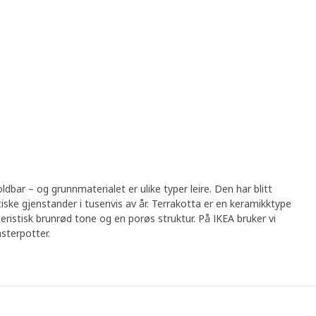
bar – og grunnmaterialet er ulike typer leire. Den har blitt
tiske gjenstander i tusenvis av år. Terrakotta er en keramikktype
teristisk brunrød tone og en porøs struktur. På IKEA bruker vi
msterpotter.