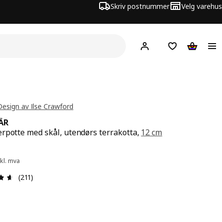
Skriv postnummer
Velg varehus
Hej!
Logg inn
Huskeliste
Handlev
Design av Ilse Crawford
ÄR
rpotte med skål, utendørs terrakotta,
12 cm
 59,-
kl. mva
Produktomtale: 4.6 ingen kundevurdering 5 stjerner. Tot
(211)