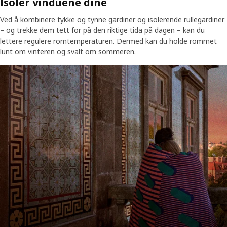
Isoler vinduene dine
Ved å kombinere tykke og tynne gardiner og isolerende rullegardiner
– og trekke dem tett for på den riktige tida på dagen – kan du
lettere regulere romtemperaturen. Dermed kan du holde rommet
lunt om vinteren og svalt om sommeren.