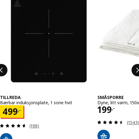
TILLREDA
SMÅSPORRE
Bærbar induksjonsplate, 1 sone hvit
Dyne, litt varm, 15
Pris 199,-
199
Pris 499,-
,-
499
,-
Gjenno
(1543
Gjennomgang: 4.6 av 5 stjerner. Samlede anmeld
(198)