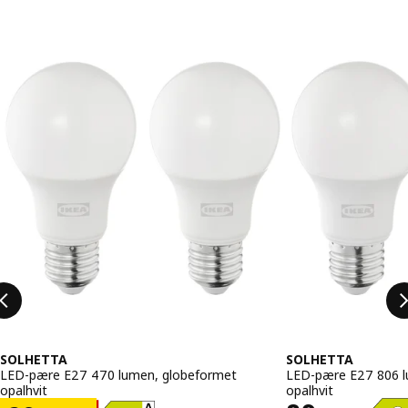
Hopp over oppføringen
SOLHETTA
SOLHETTA
LED-pære E27 470 lumen, globeformet
LED-pære E27 806 l
opalhvit
opalhvit