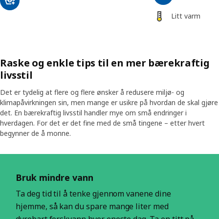
Litt varm
Raske og enkle tips til en mer bærekraftig
livsstil
Det er tydelig at flere og flere ønsker å redusere miljø- og
klimapåvirkningen sin, men mange er usikre på hvordan de skal gjøre
det. En bærekraftig livsstil handler mye om små endringer i
hverdagen. For det er det fine med de små tingene – etter hvert
begynner de å monne.
Hopp over oppføring
Bruk mindre vann
Ta deg tid til å tenke gjennom vanene dine
hjemme, så kan du spare mange liter med