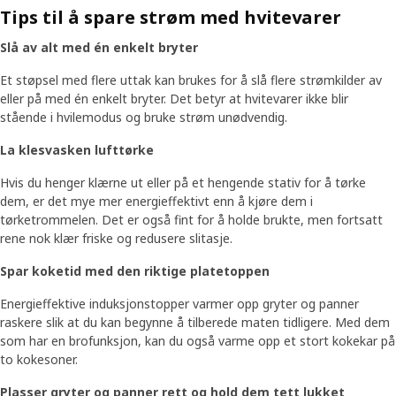
Tips til å spare strøm med hvitevarer
Slå av alt med én enkelt bryter
Et støpsel med flere uttak kan brukes for å slå flere strømkilder av
eller på med én enkelt bryter. Det betyr at hvitevarer ikke blir
stående i hvilemodus og bruke strøm unødvendig.
La klesvasken lufttørke
Hvis du henger klærne ut eller på et hengende stativ for å tørke
dem, er det mye mer energieffektivt enn å kjøre dem i
tørketrommelen. Det er også fint for å holde brukte, men fortsatt
rene nok klær friske og redusere slitasje.
Spar koketid med den riktige platetoppen
Energieffektive induksjonstopper varmer opp gryter og panner
raskere slik at du kan begynne å tilberede maten tidligere. Med dem
som har en brofunksjon, kan du også varme opp et stort kokekar på
to kokesoner.
Plasser gryter og panner rett og hold dem tett lukket