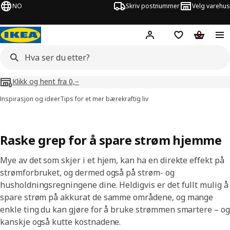
NO
Skriv postnummer
Velg varehus
Hej!
Logg inn
Huskeliste
Handlev
Klikk og hent fra 0,–
Inspirasjon og ideer
Tips for et mer bærekraftig liv
Raske grep for å spare strøm hjemme
Mye av det som skjer i et hjem, kan ha en direkte effekt på
strømforbruket, og dermed også på strøm- og
husholdningsregningene dine. Heldigvis er det fullt mulig å
spare strøm på akkurat de samme områdene, og mange
enkle ting du kan gjøre for å bruke strømmen smartere – og
kanskje også kutte kostnadene.