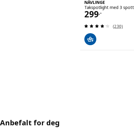
NÄVLINGE
Takspotlight med 3 spotte
Pris 299,-
299
,-
Gjennomgan
(230)
Anbefalt for deg