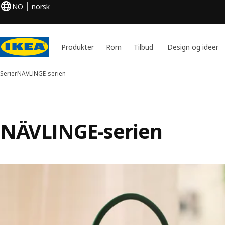
NO
norsk
Produkter
Rom
Tilbud
Design og ideer
Serier
NÄVLINGE-serien
NÄVLINGE-serien