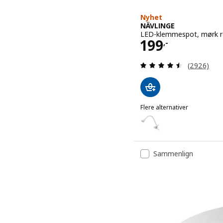
Nyhet
NÄVLINGE
LED-klemmespot, mørk 
Pris 199,-
199
,-
Gjennomgan
(2926)
Flere alternativer
NÄVLINGE
Alternativ: NÄVLINGE, L
Alternativ: NÄVLINGE, L
Sammenlign
Alternativ: NÄVLINGE, LE