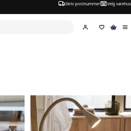
Skriv postnummer
Velg varehus
Hej!
Logg inn
Huskeliste
Handlev