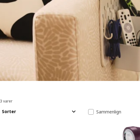
3 varer
Sorter og filtrer
Gå til resultatene
Resultatliste
Sorter
Sammenlign