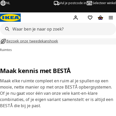
NL
Vul je postcode in
Selecteer winkel
Hej!
Log in
Boodschappenli
Winkelw
Bezoek onze tweedekanshoek
Ruimtes
Maak kennis met BESTÅ
Maak elke ruimte compleet en ruim al je spullen op een
mooie, nette manier op met onze BESTÅ opbergsystemen.
Of je nu gaat voor één van onze vele kant-en-klare
combinaties, of je eigen variant samenstelt: er is altijd een
BESTÅ die bij je past.