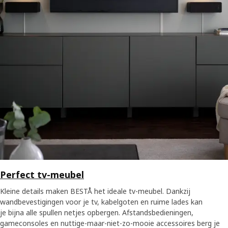
Perfect tv-meubel
Kleine details maken BESTÅ het ideale tv-meubel. Dankzij
wandbevestigingen voor je tv, kabelgoten en ruime lades kan
je bijna alle spullen netjes opbergen. Afstandsbedieningen,
gameconsoles en nuttige-maar-niet-zo-mooie accessoires berg je