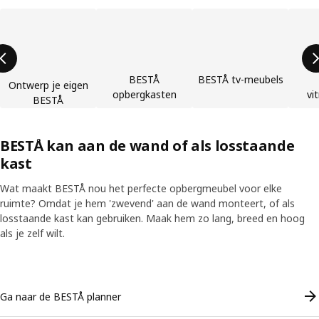
Lijst overslaan
BESTÅ
BESTÅ tv-meubels
Ontwerp je eigen
opbergkasten
vi
BESTÅ
BESTÅ kan aan de wand of als losstaande
kast
Wat maakt BESTÅ nou het perfecte opbergmeubel voor elke
ruimte? Omdat je hem 'zwevend' aan de wand monteert, of als
losstaande kast kan gebruiken. Maak hem zo lang, breed en hoog
als je zelf wilt.
Skip listing
Ga naar de BESTÅ planner