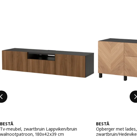
Sla vermelding over
BESTÅ
BESTÅ
Tv-meubel, zwartbruin Lappviken/bruin
Opberger met lades
walnootpatroon, 180x42x39 cm
zwartbruin/Hedevike