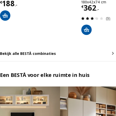
Prijs € 188.-
188
180x42x74 cm
€
.-
Prijs € 362
362
€
.-
Beoord
(9)
Bekijk alle BESTÅ combinaties
Een BESTÅ voor elke ruimte in huis
Lijst overslaan