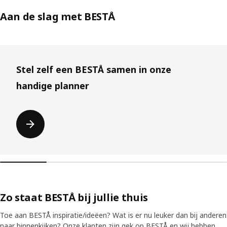
Aan de slag met BESTÅ
Lijst overslaan
Stel zelf een BESTÅ samen in onze
handige planner
Zo staat BESTÅ bij jullie thuis
Toe aan BESTÅ inspiratie/ideëen? Wat is er nu leuker dan bij anderen
naar binnenkijken? Onze klanten zijn gek op BESTÅ en wij hebben