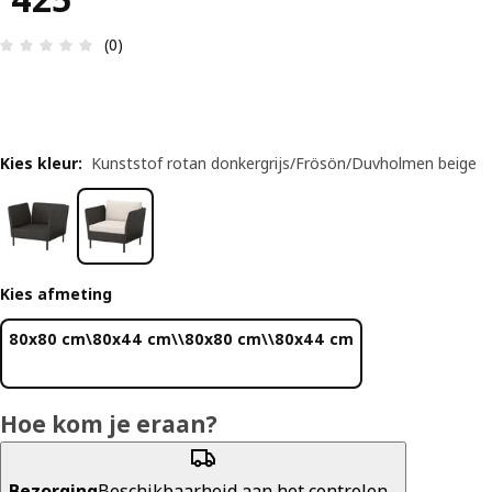
Review: 0 van 5 sterren. Totaal beoordelingen: 0
(0)
Kies kleur
:
Kunststof rotan donkergrijs/Frösön/Duvholmen beige
Kies afmeting
80x80 cm\80x44 cm\\80x80 cm\\80x44 cm
Hoe kom je eraan?
Bezorging
Beschikbaarheid aan het controlen...