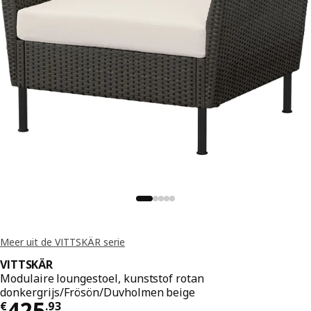
Meer uit de VITTSKÄR serie
VITTSKÄR
Modulaire loungestoel, kunststof rotan
donkergrijs/Frösön/Duvholmen beige
Prijs € 425.93
425
€
.
93