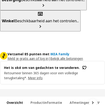
Winkel
Beschikbaarheid aan het controlen...
Verzamel 85 punten met
IKEA Family
Meld je gratis aan of log in
|
Bekijk alle beloningen
Het is oké om van gedachten te veranderen.
Retourneer binnen 365 dagen voor een volledige
terugbetaling*.
Meer info
Overzicht
Productinformatie
Afmetingen
Wat 