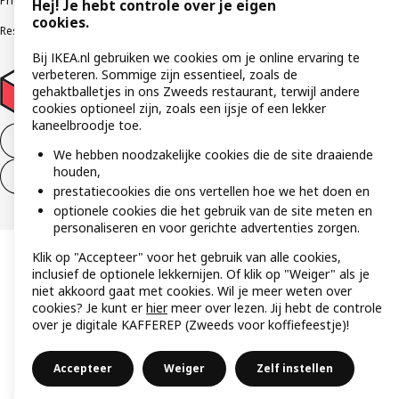
Privacybeleid
Cookies
Algemene voorwaarden
Gebruikersvoorwaarden
Hej! Je hebt controle over je eigen
cookies.
Responsible Disclosure Program
Verklaring digitale toegankelijkheid
Bij IKEA.nl gebruiken we cookies om je online ervaring te
verbeteren. Sommige zijn essentieel, zoals de
gehaktballetjes in ons Zweeds restaurant, terwijl andere
cookies optioneel zijn, zoals een ijsje of een lekker
kaneelbroodje toe.
Aankoop product ontbinden
We hebben noodzakelijke cookies die de site draaiende
houden,
Ontbinding van je aankoop (diensten)
prestatiecookies die ons vertellen hoe we het doen en
optionele cookies die het gebruik van de site meten en
personaliseren en voor gerichte advertenties zorgen.
Klik op "Accepteer" voor het gebruik van alle cookies,
inclusief de optionele lekkernijen. Of klik op "Weiger" als je
niet akkoord gaat met cookies. Wil je meer weten over
cookies? Je kunt er
hier
meer over lezen. Jij hebt de controle
over je digitale KAFFEREP (Zweeds voor koffiefeestje)!
Accepteer
Weiger
Zelf instellen