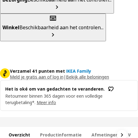
Winkel
Beschikbaarheid aan het controlen...
Verzamel 41 punten met
IKEA Family
Meld je gratis aan of log in
|
Bekijk alle beloningen
Het is oké om van gedachten te veranderen.
Retourneer binnen 365 dagen voor een volledige
terugbetaling*.
Meer info
Overzicht
Productinformatie
Afmetingen
Wat 