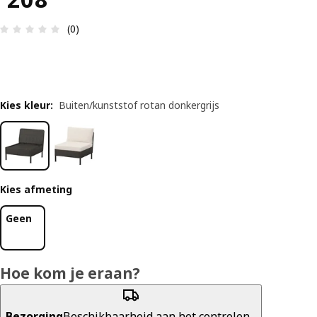
Review: 0 van 5 sterren. Totaal beoordelingen: 0
(0)
Kies kleur
:
Buiten/kunststof rotan donkergrijs
Kies afmeting
Geen
Hoe kom je eraan?
Bezorging
Beschikbaarheid aan het controlen...