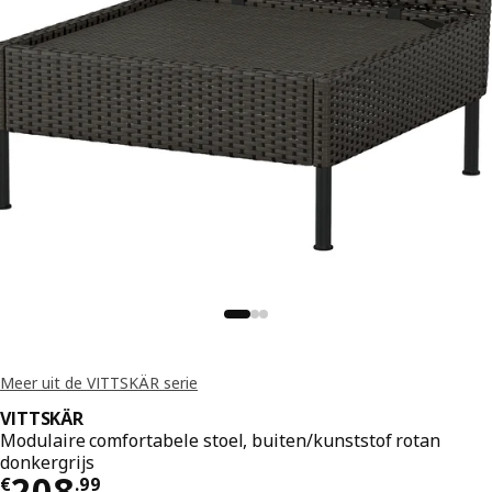
Meer uit de VITTSKÄR serie
VITTSKÄR
Modulaire comfortabele stoel, buiten/kunststof rotan
donkergrijs
Prijs € 208.99
208
€
.
99