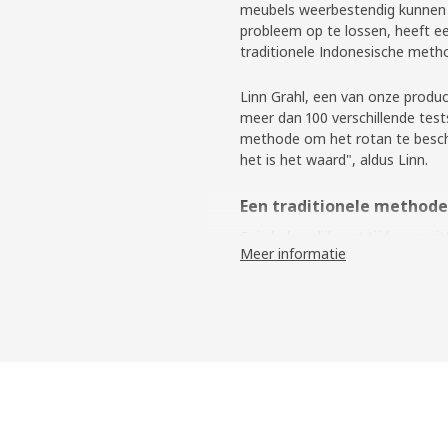
meubels weerbestendig kunnen m
probleem op te lossen, heeft 
traditionele Indonesische met
Linn Grahl, een van onze produ
meer dan 100 verschillende test
methode om het rotan te besch
het is het waard", aldus Linn.
Een traditionele method
Er is behoorlijk wat tijd gaan z
Meer informatie
temperatuurschommelingen, fac
collega's werden geïnspireerd d
rotan gebundeld en in een bad 
aan het water toegevoegd en w
ongeveer 6 weken wordt het ro
beschermend laagje waardoor he
Meer materiaal blijft be
Doordat de buitenkant van het 