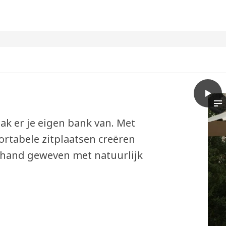
play
TVARÖ
De
ak er je eigen bank van. Met
rtabele zitplaatsen creëren
e hand geweven met natuurlijk