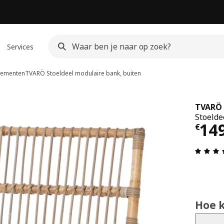
Services
lementen
TVARÖ
Stoeldeel modulaire bank, buiten
TVARÖ
Stoelde
Prij
14
€
Hoe 