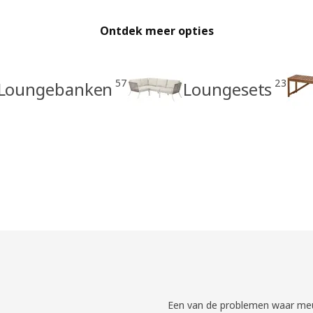
Ontdek meer opties
57
23
Loungebanken
Loungesets
Een van de problemen waar meu