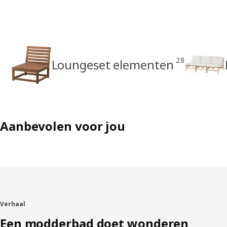
28
Loungeset elementen
Aanbevolen voor jou
Verhaal
Een modderbad doet wonderen