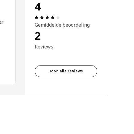
4
Review: 4 van 5 sterren. Totaal beoor
er
Gemiddelde beoordeling
2
Reviews
Toon alle reviews