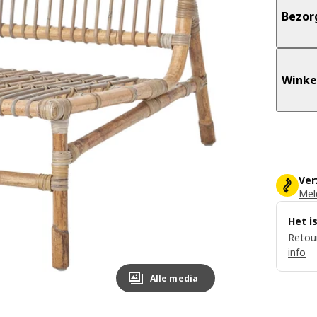
Bezor
Winke
Ver
Meld
Het i
Retour
info
Alle media