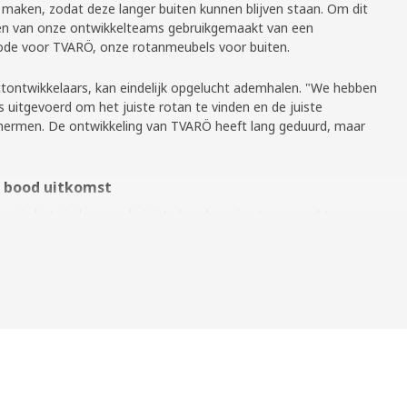
aken, zodat deze langer buiten kunnen blijven staan. Om dit
een van onze ontwikkelteams gebruikgemaakt van een
hode voor TVARÖ, onze rotanmeubels voor buiten.
ctontwikkelaars, kan eindelijk opgelucht ademhalen. "We hebben
s uitgevoerd om het juiste rotan te vinden en de juiste
ermen. De ontwikkeling van TVARÖ heeft lang geduurd, maar
e bood uitkomst
itten in het vinden van de juiste bescherming tegen vocht en
toren waaraan buitenmeubels onderhevig zijn. Linn en haar
oor een traditionele Indonesische methode. "Hierbij wordt het
met modderig rivierwater gelegd. Vervolgens worden er bladeren
ordt het rotan door stenen ondergedompeld in het water. Na
tan weer uit het water gehaald. De modder zorgt voor een
t rotan weerbestendig is."
houden
dikkere rotan behouden blijft, wordt TVARÖ extra goed