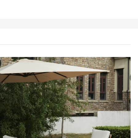
 Stoeldeel modulaire bank, buiten, bruin
 video toont een demonstratie van het tvåröt-zitgedeelte voor een m