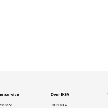
beschermd. "Het werkt als een na
van het materiaal behouden", ve
aangebracht. "Door al deze met
rotan buitenmeubels genieten."
enservice
Over IKEA
nservice
Dit is IKEA