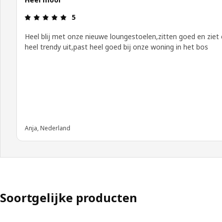
Review: 5 van 5 sterren.
5
Heel blij met onze nieuwe loungestoelen,zitten goed en ziet 
heel trendy uit,past heel goed bij onze woning in het bos
Anja, Nederland
Soortgelijke producten