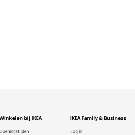
tuurlijk schild. En bovendien kan je zo de mooie originele kleur
rtelt Linn. Als laatste stap wordt een laag lak op waterbasis
hoden gaat TVARÖ langer mee. En kan je dus langer van je
Winkelen bij IKEA
IKEA Family & Business
Openingstijden
Log in