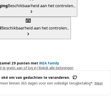
ging
Beschikbaarheid aan het controlen...
l
Beschikbaarheid aan het controlen...
zamel 29 punten met
IKEA Family
 je gratis aan of log in
|
Bekijk alle beloningen
s oké om van gedachten te veranderen.
neer binnen 365 dagen voor een volledige terugbetaling*.
Meer