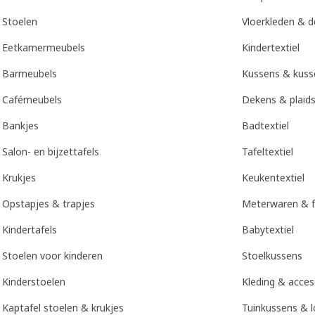
Stoelen
Vloerkleden & 
Eetkamermeubels
Kindertextiel
Barmeubels
Kussens & kuss
Cafémeubels
Dekens & plaid
Bankjes
Badtextiel
Salon- en bijzettafels
Tafeltextiel
Krukjes
Keukentextiel
Opstapjes & trapjes
Meterwaren & f
Kindertafels
Babytextiel
Stoelen voor kinderen
Stoelkussens
Kinderstoelen
Kleding & acces
Kaptafel stoelen & krukjes
Tuinkussens & 