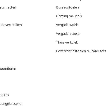
deurmatten
Bureaustoelen
Gaming meubels
enovertrekken
Vergadertafels
s
Vergaderstoelen
Thuiswerkplek
Conferentiestoelen & -tafel set
ournituren
soires
loungekussens