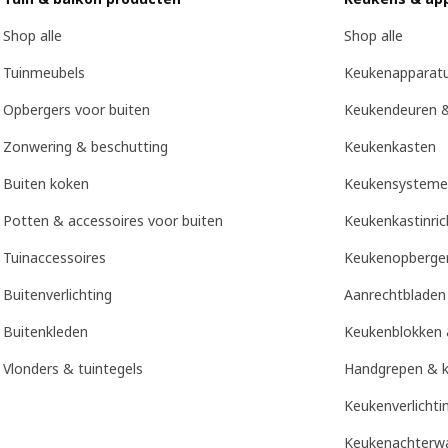
Shop alle
Shop alle
Tuinmeubels
Keukenapparat
Opbergers voor buiten
Keukendeuren &
Zonwering & beschutting
Keukenkasten
Buiten koken
Keukensysteme
Potten & accessoires voor buiten
Keukenkastinric
Tuinaccessoires
Keukenopberger
Buitenverlichting
Aanrechtbladen
Buitenkleden
Keukenblokken 
Vlonders & tuintegels
Handgrepen & 
Keukenverlichti
Keukenachterw