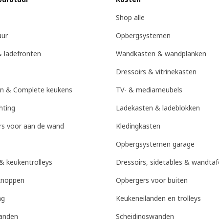
Shop alle
uur
Opbergsystemen
 ladefronten
Wandkasten & wandplanken
Dressoirs & vitrinekasten
n & Complete keukens
TV- & mediameubels
hting
Ladekasten & ladeblokken
s voor aan de wand
Kledingkasten
Opbergsystemen garage
& keukentrolleys
Dressoirs, sidetables & wandtaf
knoppen
Opbergers voor buiten
ng
Keukeneilanden en trolleys
anden
Scheidingswanden