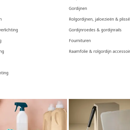
Gordijnen
n
Rolgordijnen, jaloezieën & pliss
erlichting
Gordijnroedes & gordijnrails
g
Fournituren
ing
Raamfolie & rolgordijn accessoi
hting