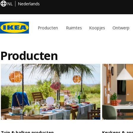
NL
Nederlands
Producten
Ruimtes
Koopjes
Ontwerp
Producten
Tuin & balkon producten
Keukens & ap