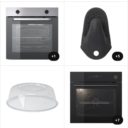
+1
+5
+7