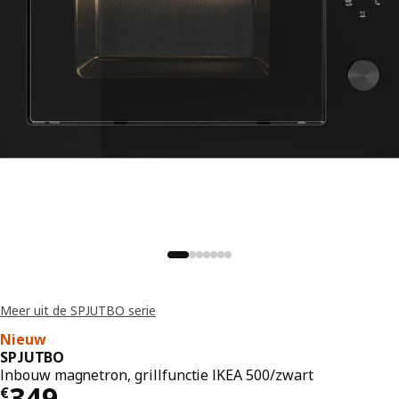
Meer uit de SPJUTBO serie
Nieuw
SPJUTBO
Inbouw magnetron, grillfunctie IKEA 500/zwart
Prijs € 349.-
349
€