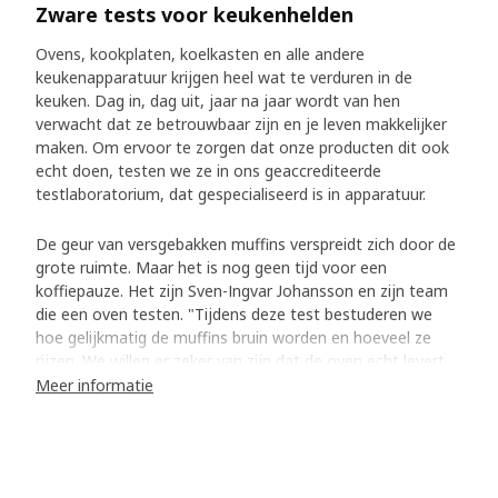
Zware tests voor keukenhelden
Ovens, kookplaten, koelkasten en alle andere
keukenapparatuur krijgen heel wat te verduren in de
keuken. Dag in, dag uit, jaar na jaar wordt van hen
verwacht dat ze betrouwbaar zijn en je leven makkelijker
maken. Om ervoor te zorgen dat onze producten dit ook
echt doen, testen we ze in ons geaccrediteerde
testlaboratorium, dat gespecialiseerd is in apparatuur.
De geur van versgebakken muffins verspreidt zich door de
grote ruimte. Maar het is nog geen tijd voor een
koffiepauze. Het zijn Sven-Ingvar Johansson en zijn team
die een oven testen. "Tijdens deze test bestuderen we
hoe gelijkmatig de muffins bruin worden en hoeveel ze
rijzen. We willen er zeker van zijn dat de oven echt levert
wat we verwachten."
Meer informatie
Gestandaardiseerde testen geven antwoorden
In het testlaboratorium in Älmhult, Zweden, worden
producten onderzocht voordat ze aan ons assortiment