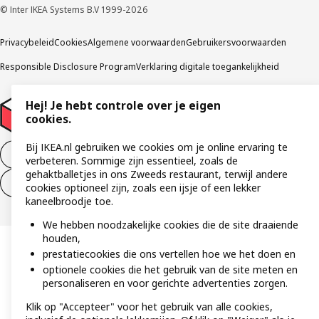
© Inter IKEA Systems B.V 1999-2026
Privacybeleid
Cookies
Algemene voorwaarden
Gebruikersvoorwaarden
Responsible Disclosure Program
Verklaring digitale toegankelijkheid
Hej! Je hebt controle over je eigen
cookies.
Bij IKEA.nl gebruiken we cookies om je online ervaring te
Aankoop product ontbinden
verbeteren. Sommige zijn essentieel, zoals de
gehaktballetjes in ons Zweeds restaurant, terwijl andere
Ontbinding van je aankoop (diensten)
cookies optioneel zijn, zoals een ijsje of een lekker
kaneelbroodje toe.
We hebben noodzakelijke cookies die de site draaiende
houden,
prestatiecookies die ons vertellen hoe we het doen en
optionele cookies die het gebruik van de site meten en
personaliseren en voor gerichte advertenties zorgen.
Klik op "Accepteer" voor het gebruik van alle cookies,