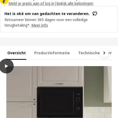
Meld je gratis aan of log in
|
Bekijk alle beloningen
Het is oké om van gedachten te veranderen.
Retourneer binnen 365 dagen voor een volledige
terugbetaling*.
Meer info
Overzicht
Productinformatie
Technische informat
play
SPJUTBO Inbouw magnetron, grillfunctie IKEA 500/zwart