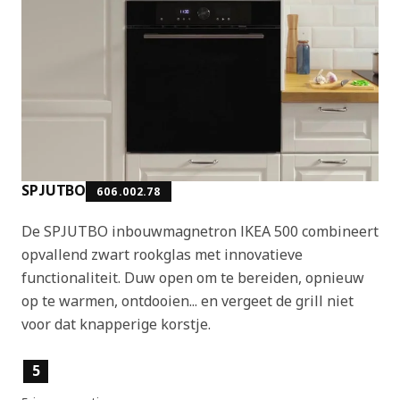
SPJUTBO
606.002.78
De SPJUTBO inbouwmagnetron IKEA 500 combineert
opvallend zwart rookglas met innovatieve
functionaliteit. Duw open om te bereiden, opnieuw
op te warmen, ontdooien... en vergeet de grill niet
voor dat knapperige korstje.
Producteigenschappen
5