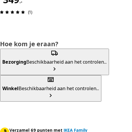
.
-
Review: 5 van 5 sterren. Totaal beoordelingen: 1
(1)
Hoe kom je eraan?
Bezorging
Beschikbaarheid aan het controlen...
Winkel
Beschikbaarheid aan het controlen...
Verzamel 69 punten met
IKEA Family