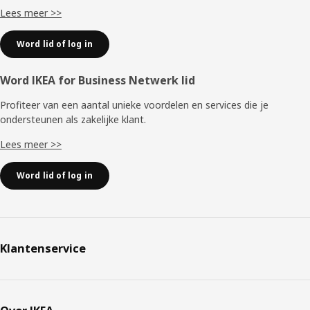
scherpe randen aan de vaatwasser zitten. Wat gebeurt er
Lees meer >>
als een product niet aan de eisen voldoet? "Dan moet de
leverancier het probleem onderzoeken en verhelpen,
Word lid of log in
voordat wij opnieuw testen", zegt Sven-Ingvar, voor hij
verdwijnt in een speciale ruimte waar de geluidsniveaus en
afzuigcapaciteiten van alle afzuigkappen worden getest.
Word IKEA for Business Netwerk lid
De ruimte is ongeveer zo groot als een kleine keuken, net
als thuis.
Profiteer van een aantal unieke voordelen en services die je
ondersteunen als zakelijke klant.
Lees meer >>
Word lid of log in
Klantenservice