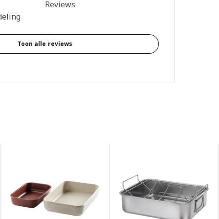
4.7 van 5 sterren. Totaal beoordelingen: 3
Reviews
deling
Toon alle reviews