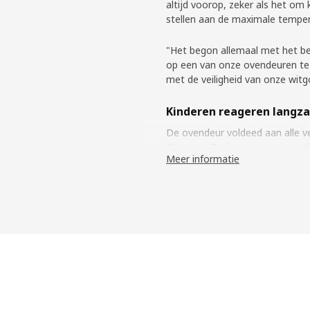
altijd voorop, zeker als het om
stellen aan de maximale temper
"Het begon allemaal met het ber
op een van onze ovendeuren te 
met de veiligheid van onze wit
Kinderen reageren langza
De ovendeur voldeed aan alle ve
EU-norm. Toch zorgde Indumathi
Meer informatie
Zou er iets mis mee zijn? "Nee,
reflexen dan volwassenen en reag
handen te lang tegen het glas."
team was vastbesloten om te p
verlagen.
Strengere veiligheidseise
Samen met de leveranciers loste
stappen op een meer warmte-iso
glas te vergroten. "Op die mani