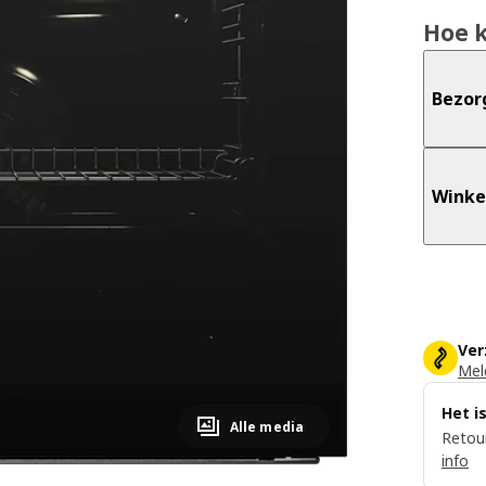
Hoe 
Bezor
Winke
Ver
Meld
Het i
Alle media
Retour
info