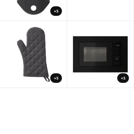
+5
+5
+5