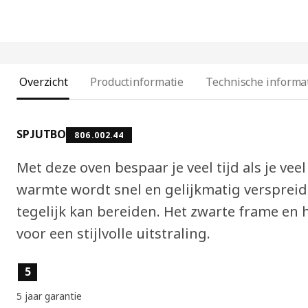
Overzicht
Productinformatie
Technische informa
SPJUTBO
806.002.44
Met deze oven bespaar je veel tijd als je ve
warmte wordt snel en gelijkmatig verspreid
tegelijk kan bereiden. Het zwarte frame en 
voor een stijlvolle uitstraling.
Producteigenschappen
5
5 jaar garantie