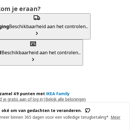
kom je eraan?
ging
Beschikbaarheid aan het controlen...
l
Beschikbaarheid aan het controlen...
zamel 49 punten met
IKEA Family
 je gratis aan of log in
|
Bekijk alle beloningen
s oké om van gedachten te veranderen.
neer binnen 365 dagen voor een volledige terugbetaling*.
Meer