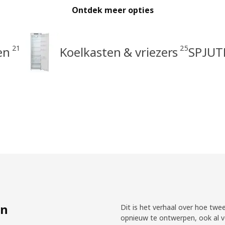
Ontdek meer opties
21
25
en
Koelkasten & vriezers
SPJUT
en
Dit is het verhaal over hoe twe
opnieuw te ontwerpen, ook al v