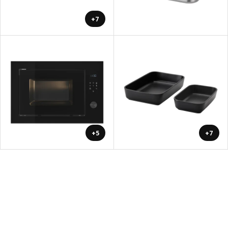
+7
+5
+7