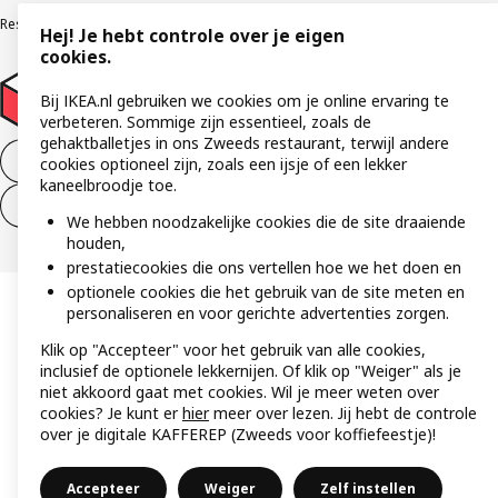
Responsible Disclosure Program
Verklaring digitale toegankelijkheid
Hej! Je hebt controle over je eigen
cookies.
Bij IKEA.nl gebruiken we cookies om je online ervaring te
verbeteren. Sommige zijn essentieel, zoals de
gehaktballetjes in ons Zweeds restaurant, terwijl andere
Aankoop product ontbinden
cookies optioneel zijn, zoals een ijsje of een lekker
kaneelbroodje toe.
Ontbinding van je aankoop (diensten)
We hebben noodzakelijke cookies die de site draaiende
houden,
prestatiecookies die ons vertellen hoe we het doen en
optionele cookies die het gebruik van de site meten en
personaliseren en voor gerichte advertenties zorgen.
Klik op "Accepteer" voor het gebruik van alle cookies,
inclusief de optionele lekkernijen. Of klik op "Weiger" als je
niet akkoord gaat met cookies. Wil je meer weten over
cookies? Je kunt er
hier
meer over lezen. Jij hebt de controle
over je digitale KAFFEREP (Zweeds voor koffiefeestje)!
Accepteer
Weiger
Zelf instellen