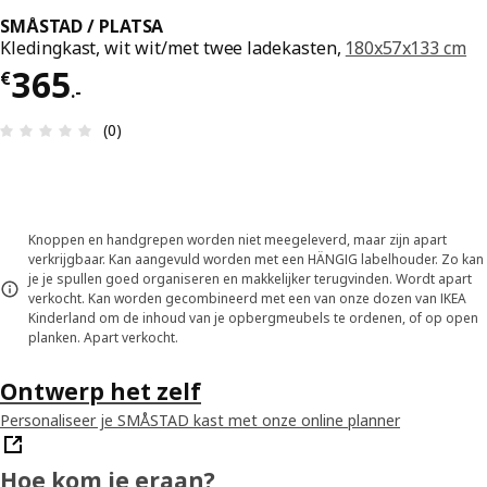
SMÅSTAD / PLATSA
Kledingkast, wit wit/met twee ladekasten,
180x57x133 cm
Prijs € 365.-
365
€
.
-
Review: 0 van 5 sterren. Totaal beoordelingen: 0
(0)
Knoppen en handgrepen worden niet meegeleverd, maar zijn apart
verkrijgbaar. Kan aangevuld worden met een HÄNGIG labelhouder. Zo kan
je je spullen goed organiseren en makkelijker terugvinden. Wordt apart
verkocht. Kan worden gecombineerd met een van onze dozen van IKEA
Kinderland om de inhoud van je opbergmeubels te ordenen, of op open
planken. Apart verkocht.
Ontwerp het zelf
Personaliseer je SMÅSTAD kast met onze online planner
Hoe kom je eraan?