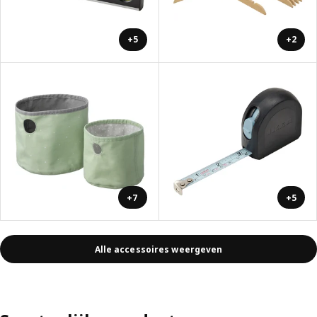
+5
+2
+7
+5
Alle accessoires weergeven