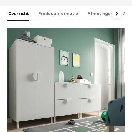
Overzicht
Productinformatie
Afmetingen
Wat 