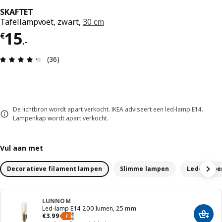
SKAFTET
Tafellampvoet, zwart,
30 cm
Prijs € 15.-
15
€
.
-
Review: 4.3 van 5 sterren. Totaal beoordelingen:
(36)
De lichtbron wordt apart verkocht. IKEA adviseert een led-lamp E14.
Lampenkap wordt apart verkocht.
Vul aan met
Decoratieve filament lampen
Slimme lampen
Led-lampe
LUNNOM
Led-lamp E14 200 lumen, 25 mm
Prijs € 3.99
€
3
.
99
Voeg 