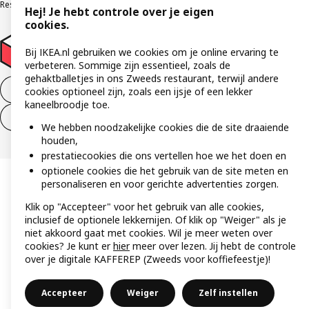
Responsible Disclosure Program
Verklaring digitale toegankelijkheid
Hej! Je hebt controle over je eigen
cookies.
Bij IKEA.nl gebruiken we cookies om je online ervaring te
verbeteren. Sommige zijn essentieel, zoals de
gehaktballetjes in ons Zweeds restaurant, terwijl andere
Aankoop product ontbinden
cookies optioneel zijn, zoals een ijsje of een lekker
kaneelbroodje toe.
Ontbinding van je aankoop (diensten)
We hebben noodzakelijke cookies die de site draaiende
houden,
prestatiecookies die ons vertellen hoe we het doen en
optionele cookies die het gebruik van de site meten en
personaliseren en voor gerichte advertenties zorgen.
Klik op "Accepteer" voor het gebruik van alle cookies,
inclusief de optionele lekkernijen. Of klik op "Weiger" als je
niet akkoord gaat met cookies. Wil je meer weten over
cookies? Je kunt er
hier
meer over lezen. Jij hebt de controle
over je digitale KAFFEREP (Zweeds voor koffiefeestje)!
Accepteer
Weiger
Zelf instellen