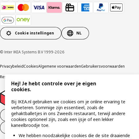
Cookie instellingen
NL
© Inter IKEA Systems B.V 1999-2026
Privacybeleid
Cookies
Algemene voorwaarden
Gebruikersvoorwaarden
Responsible Disclosure Program
Verklaring digitale toegankelijkheid
Hej! Je hebt controle over je eigen
cookies.
Bij IKEA.nl gebruiken we cookies om je online ervaring te
verbeteren. Sommige zijn essentieel, zoals de
gehaktballetjes in ons Zweeds restaurant, terwijl andere
Aankoop product ontbinden
cookies optioneel zijn, zoals een ijsje of een lekker
kaneelbroodje toe.
Ontbinding van je aankoop (diensten)
We hebben noodzakelijke cookies die de site draaiende