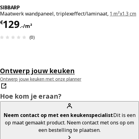
SIBBARP
Maatwerk wandpaneel, triplexeffect/laminaat,
1 m²x1.3 cm
Prijs € 129.-/m²
129
€
.
-
/m²
Review: 0 van 5 sterren. Totaal beoordelingen: 0
(0)
Ontwerp jouw keuken
Ontwerp jouw keuken met onze planner
Hoe kom je eraan?
Neem contact op met een keukenspecialist
Dit is een
op maat gemaakt product. Neem contact met ons op om
een bestelling te plaatsen.