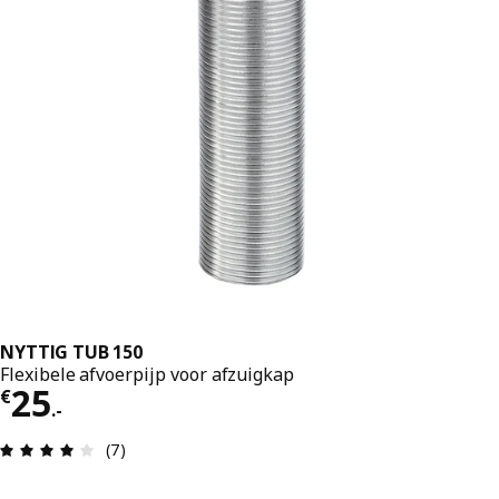
NYTTIG TUB 150
Flexibele afvoerpijp voor afzuigkap
Prijs € 25.-
25
€
.
-
Review: 4 van 5 sterren. Totaal beoordelingen: 7
(7)