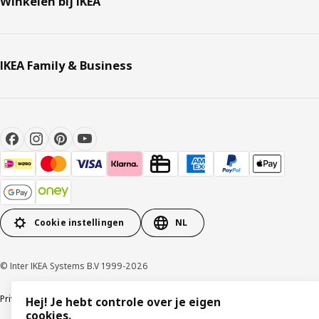
Winkelen bij IKEA
IKEA Family & Business
Cookie instellingen
NL
© Inter IKEA Systems B.V 1999-2026
Privacybeleid
Cookies
Algemene voorwaarden
Gebruikersvoorwaarden
Hej! Je hebt controle over je eigen
cookies.