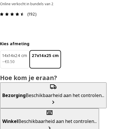
Online verkocht in bundels van 2
Review: 4.5 van 5 sterren. Totaal beoordelingen:
(192)
Kies afmeting
14x14x24 cm
27x14x25 cm
€ 0.50
−
€
0
.
50
Hoe kom je eraan?
Bezorging
Beschikbaarheid aan het controlen...
Winkel
Beschikbaarheid aan het controlen...