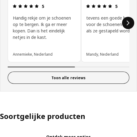
Review: 5 van 5 sterren.
Review: 5 va
5
5
Handig rekje om je schoenen
tevens een goede besch
op te bergen. Ik ga er meer
voor de schoenen (worde
kopen. Dan is het eindelijk
als ze gestapeld worden)
netjes in de kast.
Annemieke, Nederland
Mandy, Nederland
Toon alle reviews
Soortgelijke producten
Ontdek meer opties