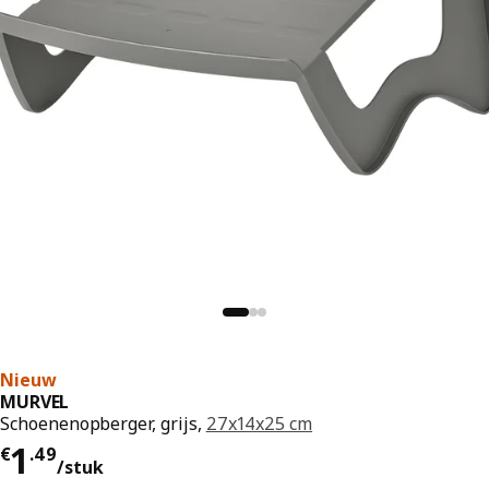
Nieuw
MURVEL
Schoenenopberger, grijs,
27x14x25 cm
Prijs € 1.49/stuk
1
€
.
49
/stuk