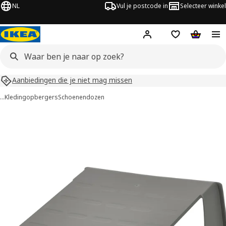
NL
Vul je postcode in
Selecteer winkel
Hej!
Log in
Boodschappenli
Winkelw
Aanbiedingen die je niet mag missen
…
Kledingopbergers
Schoenendozen
MURVEL afbeeldingen
overslaan